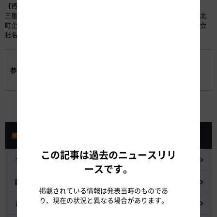
【資料とりまとめ：東紀州地域高速道路整備効果検討会】
三重県県土整備部道路企画課・尾鷲市市長公室・熊野市市長公室・紀北
町企画課・御浜町産業建設課紀宝町企画調整課・中日本高速道路株式会
社名古屋支社・国土交通省中部地方整備局紀勢国道事務所
リレーパネル展 展示場所一覧表
参考資料:
リレーパネル展 展示場所位置図
ストック効果
プレスルーム
この記事は過去のニュースリリ
ニュースリリース
ースです。
記者会見
掲載されている情報は発表当時のものであ
り、現在の状況と異なる場合があります。
都市間高速道路料金割引検討会