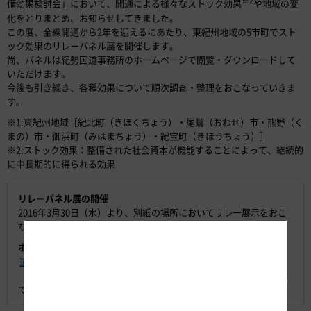
※2
備効果検討会」において、開通による様々なストック効果
や地域の変
化をとりまとめ、お知らせしてきました。
この度、全線開通から2年を迎えるにあたり、東紀州地域の5市町でスト
ック効果のリレーパネル展を開催します。
尚、パネルは紀勢国道事務所のホームページで閲覧・ダウンロードして
いただけます。
今後も引き続き、各種効果について順次調査・整理をおこなっていきま
す。
※1:東紀州地域［紀北町（きほくちょう）・尾鷲（おわせ）市・熊野（く
まの）市・御浜町（みはまちょう）・紀宝町（きほうちょう）］
※2:ストック効果：整備された社会資本が機能することによって、継続的
に中長期的に得られる効果
リレーパネル展の開催
2016年3月30日（水）より、別紙の場所においてリレー展示をおこ
ないます。
ホームページでの閲覧・ダウンロード
道路の開通による整備効果について
（国土交通省中部地方整備局 紀勢国道事務所のサイトにリンクし
ております。）