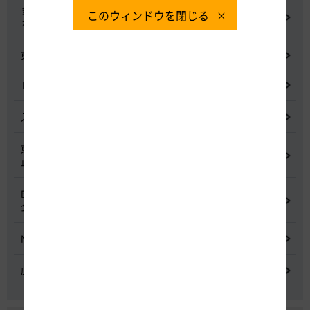
鋼少数主桁橋の床版下面吹付コンクリートはく離・落下事象調査
このウィンドウを閉じる
検討委員会
東名高速道路宇利トンネル照明灯具落下事象調査検討会
NEXCO中日本グループの経営上の課題と取組み
入札に係る不正行為に関する調査及び再発防止のための委員会
東名高速道路 中吉田高架橋 塗装塗替え工事による火災事故再発防
止委員会
E20 中央道を跨ぐ橋梁の耐震補強工事施工不良に関する調査委員
会
NEXCO中日本における降雪時の対応に関する検討会
広域的なETCシステム障害発生時の危機管理検討委員会