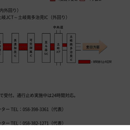
（内外回り）
岐JCT～土岐南多治見IC（外回り）
5まで受付。通行止め実施中は24時間対応。
EL：058-398-3361（代表）
EL：058-382-1271（代表）