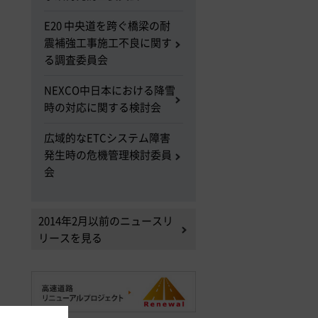
E20 中央道を跨ぐ橋梁の耐
震補強工事施工不良に関す
る調査委員会
NEXCO中日本における降雪
時の対応に関する検討会
広域的なETCシステム障害
発生時の危機管理検討委員
会
2014年2月以前のニュースリ
リースを見る