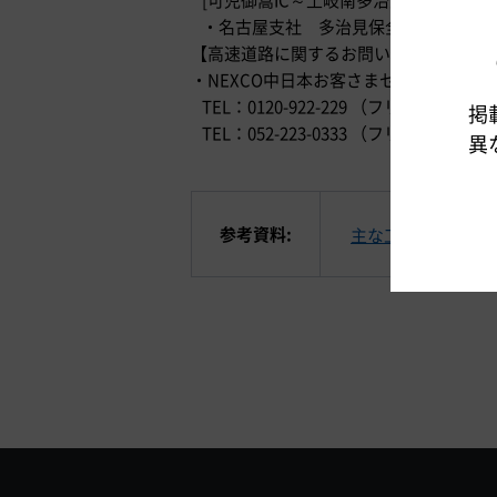
・名古屋支社 多治見保全・サービスセンター
【高速道路に関するお問い合わせ】
・NEXCO中日本お客さまセンター （24
TEL：0120-922-229 （フリーダイヤル
掲
TEL：052-223-0333 （フリー
異
参考資料:
主な工事内容など