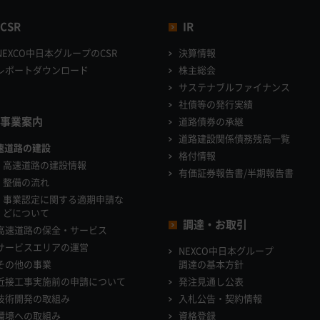
CSR
IR
NEXCO中日本グループのCSR
決算情報
レポートダウンロード
株主総会
サステナブルファイナンス
社債等の発行実績
事業案内
道路債券の承継
道路建設関係債務残高一覧
速道路の建設
格付情報
高速道路の建設情報
有価証券報告書/半期報告書
整備の流れ
事業認定に関する適期申請な
どについて
調達・お取引
高速道路の保全・サービス
サービスエリアの運営
NEXCO中日本グループ
その他の事業
調達の基本方針
近接工事実施前の申請について
発注見通し公表
技術開発の取組み
入札公告・契約情報
環境への取組み
資格登録