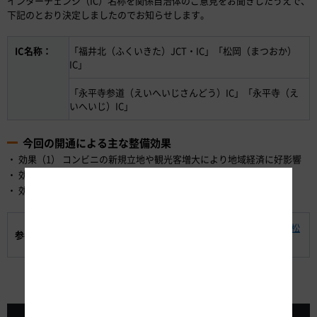
インターチェンジ（IC）名称を関係自治体のご意見をお聞きしたうえで、
下記のとおり決定しましたのでお知らせします。
IC名称：
「福井北（ふくいきた）JCT・IC」「松岡（まつおか）
IC」
「永平寺参道（えいへいじさんどう）IC」「永平寺（え
いへいじ）IC」
今回の開通による主な整備効果
効果（1） コンビニの新規立地や観光客増大により地域経済に好影響
効果（2） 災害・異常気象時における信頼性の高い交通路の確保
効果（3） 中部縦貫自動車道の整備による高速ネットワークの形成
中部縦貫自動車道 永平寺大野道路（福井北JCT・IC～松
参考資料:
岡IC間）の開通について