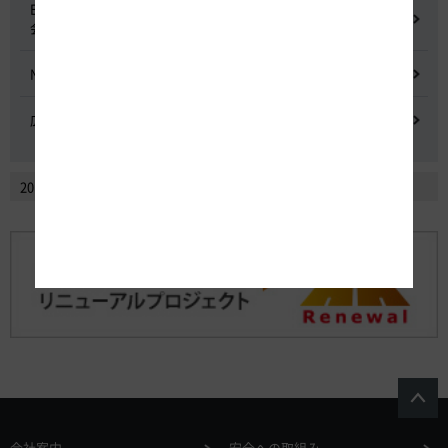
E20 中央道を跨ぐ橋梁の耐震補強工事施工不良に関する調査委員
会
NEXCO中日本における降雪時の対応に関する検討会
広域的なETCシステム障害発生時の危機管理検討委員会
2014年2月以前のニュースリリースを見る
会社案内
安全への取組み