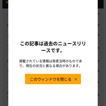
プレスルーム
ニュースリリース
記者会見
都市間高速道路料金割引検討会
この記事は過去のニュースリリ
鋼少数主桁橋の床版下面吹付コンクリートはく離・落下事象調査
ースです。
検討委員会
東名高速道路宇利トンネル照明灯具落下事象調査検討会
掲載されている情報は発表当時のものであ
り、現在の状況と異なる場合があります。
NEXCO中日本グループの経営上の課題と取組み
このウィンドウを閉じる
入札に係る不正行為に関する調査及び再発防止のための委員会
東名高速道路 中吉田高架橋 塗装塗替え工事による火災事故再発防
止委員会