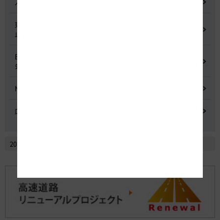
入札に係る不正行為に関する調査及び再発防止のための委員会
東名高速道路 中吉田高架橋 塗装塗替え工事による火災事故再発防
止委員会
E20 中央道を跨ぐ橋梁の耐震補強工事施工不良に関する調査委員
会
NEXCO中日本における降雪時の対応に関する検討会
広域的なETCシステム障害発生時の危機管理検討委員会
2014年2月以前のニュースリリースを見る