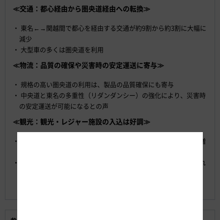
≪交通：都心経由から圏央道経由への転換≫
東名←→関越間で都心を経由する交通が約9割から約3割に大幅に
減少
大型車の多くは圏央道を利用
≪物流：品質の確保や災害時の安定運送に寄与≫
規格の高い圏央道の利用は、製品の品質確保にも寄与
中央道と東名の多重性（リダンダンシー）の強化により、災害時
の安定運送が可能になるとの声
≪観光：観光・レジャー施設の入込は好調≫
圏央道がつながることにより、観光地では他地域からの来客の増
加を実感しているとの声
開通後、バスツアー（静岡県内～富岡製糸場～川越）が新設され
ると満席に
（参考）圏央道（相模原愛川IC～高尾山IC）を約34,000台が利用