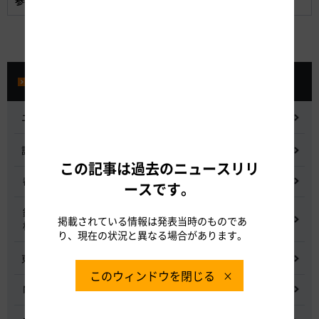
参考資料:
整備効果、圏央道について、開通区間概要
プレスルーム
ニュースリリース
記者会見
この記事は過去のニュースリリ
都市間高速道路料金割引検討会
ースです。
鋼少数主桁橋の床版下面吹付コンクリートはく離・落下事象調査
掲載されている情報は発表当時のものであ
検討委員会
り、現在の状況と異なる場合があります。
東名高速道路宇利トンネル照明灯具落下事象調査検討会
このウィンドウを閉じる
NEXCO中日本グループの経営上の課題と取組み