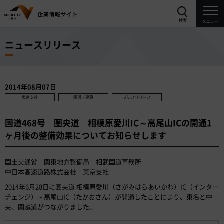
検索
メニュー
ニュースリリース
2014年08月07日
東京支社
開通・建設
プレスリリース
国道468号 圏央道 相模原愛川IC～高尾山ICの開通1
ヶ月後の整備効果についてお知らせします
国土交通省 関東地方整備局 相武国道事務所
中日本高速道路株式会社 東京支社
2014年6月28日に圏央道 相模原愛川（さがみはらあいかわ）IC（インター
チェンジ）～高尾山IC（たかおさん）が開通したことにより、東名と中
央、関越道がつながりました。