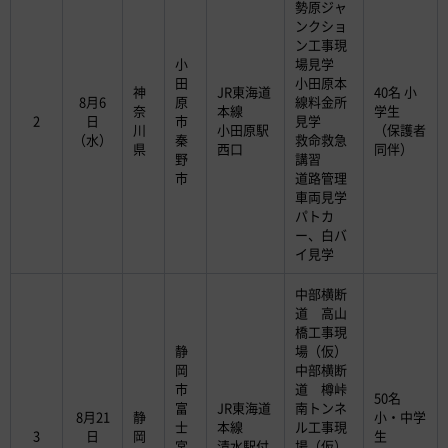
勢原ジャ
ンクショ
ン工事現
小
場見学
田
小田原本
神
JR東海道
40名 小
8月6
原
線料金所
奈
本線
学生
2
日
市
見学
川
小田原駅
（保護者
（水）
秦
救命救急
県
西口
同伴）
野
講習
市
道路管理
車両見学
パトカ
ー、白バ
イ見学
中部横断
道 高山
橋工事現
静
場（仮）
岡
中部横断
市
道 樽峠
50名
富
JR東海道
南トンネ
8月21
静
小・中学
士
本線
ル工事現
3
日
岡
生
宮
清水駅付
場（仮）