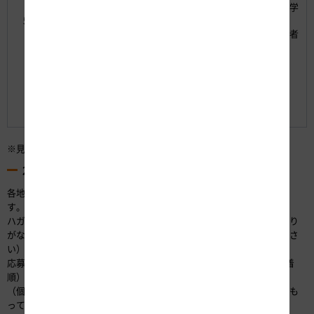
8月20
静
JR東海道
浜松浜北
小・中学
松
5
日
岡
本線
料金所見
生
市
（水）
県
浜松駅
学
（保護者
内
道路管理
同伴）
車両見学
高架橋内
部見学
休憩施設
見学
※見学内容は、都合により変更となる場合があります。
2.募集要項
各地区での募集要件を満たしていれば、どなたでもご応募いただけま
す。
ハガキに、参加希望地区名と、参加を希望される方全員分の氏名（ふり
がな）・年齢・住所・電話番号（なるべく携帯電話番号をご記入くださ
い）を記載のうえ、下記の宛先までお送りください。
応募者多数の場合は、抽選とさせていただきます。（※下表4のみ先着
順）
（個人データに関しては、本目的以外に使用しません。終了後責任をも
って破棄します。）