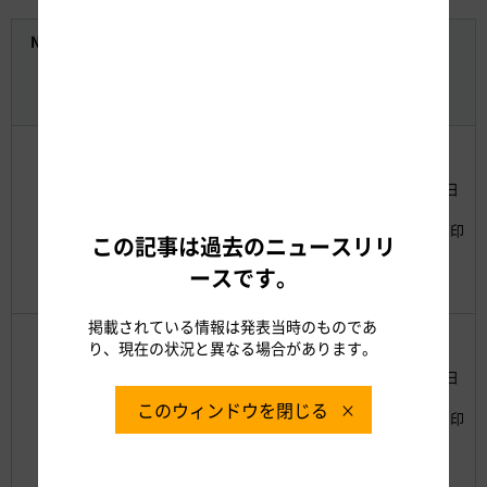
No
開催
受付
住所
電話番号
締切
地区
事務
（平日
所
9:00～
17:00）
中日本
高速道
伊勢原
〒243-
路
7月18日
市
0032
（株）
046-223-
（金）
1
海老名
厚木市
厚木工
8721
当日消印
市
恩名1-
この記事は過去のニュースリリ
事事務
有効
横浜市
14-13
所
ースです。
総務課
掲載されている情報は発表当時のものであ
中日本
り、現在の状況と異なる場合があります。
高速道
〒257-
小田原
路
0017
7月23日
市
（株）
神奈川
0463-80-
（水）
このウィンドウを閉じる
2
秦野市
秦野工
県秦野
5600
当日消印
他
事事務
市立野
有効
所
台1-4
総務課