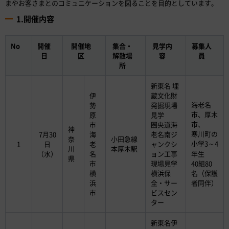
まやお客さまとのコミュニケーションを図ることを目的としています。
1.開催内容
No
開催
開催地
集合・
見学内
募集人
日
区
解散場
容
員
所
新東名 埋
伊
蔵文化財
海老名
勢
発掘現場
市、厚木
原
見学
市、
市
圏央道海
神
寒川町の
7月30
海
老名南ジ
奈
小田急線
小学3～4
1
日
老
ャンクシ
川
本厚木駅
（水）
名
ョン工事
年生
県
市
現場見学
40組80
横
横浜保
名（保護
浜
全・サー
者同伴）
市
ビスセン
ター
新東名伊