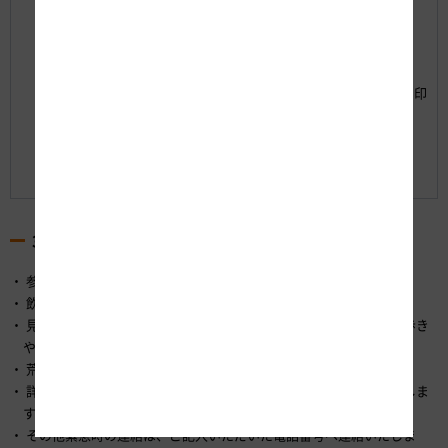
高速道
路
〒434-
（株）
0012
8月1日
浜松保
浜松市
053-588-
（金）
5
浜松市
全･サー
浜北区
5710
当日消印
ビスセ
中瀬
有効
ンター
6008
総務企
画担当
課
3.注意事項
参加費は無料です。
飲み物はご持参ください。昼食のご用意はございません。
見学場所が工事現場内であり、足場が悪い箇所もありますので、歩き
やすい靴でご参加ください。
荒天の場合は中止となります。
詳細については、当選者の方へ受付事務所から別途お知らせいたしま
す。
その他緊急時の連絡は、ご記入いただいた電話番号へ連絡いたしま