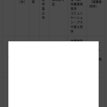
（木）
県
（保護者
市
近
作業車両
同伴）
富
見学
士
コミュニ
市
ケーショ
ン・プラ
ザ富士見
学
休憩施設
静
見学
岡
JR東海道
道路管理
40名 小
8月20
静
市
本線
車両見学
学生
4
日
岡
牧
静岡駅
静岡料金
（保護者
（水）
県
之
（南口）
所見学
同伴）
原
交通管理
市
業務見学
浜松保
全・サー
ビスセン
ター防災
対策室見
学
45名
浜