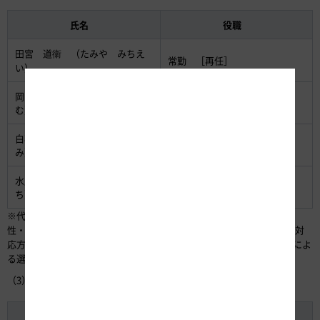
氏名
役職
田宮 道衞 （たみや みちえ
常勤 ［再任］
い）
岡山 弘 （おかやま ひろ
常勤 ［新任］
む）
白石 真澄 （しらいし ます
非常勤［新任］
み）
水尾 健一 （みずお けんい
非常勤［新任］
ち）
※代表取締役および監査役の決定にあたっては、候補者の選考の公平
性・透明性を確保する観点から「特殊会社の役員人事に関する当面の対
応方針について」（2010年5月18日閣議決定）に基づく第三者委員会によ
る選考の妥当性の評価を経たもの（別添1）です。
（3）退任した役員
氏名
旧役職