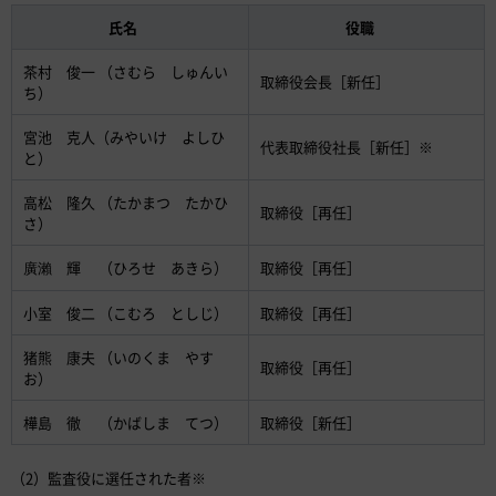
氏名
役職
茶村 俊一 （さむら しゅんい
取締役会長［新任］
ち）
宮池 克人（みやいけ よしひ
代表取締役社長［新任］※
と）
高松 隆久 （たかまつ たかひ
取締役［再任］
さ）
廣瀨 輝 （ひろせ あきら）
取締役［再任］
小室 俊二 （こむろ としじ）
取締役［再任］
猪熊 康夫 （いのくま やす
取締役［再任］
お）
樺島 徹 （かばしま てつ）
取締役［新任］
（2）監査役に選任された者※