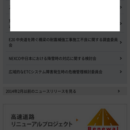
入札に係る不正行為に関する調査及び再発防止のための委員会
東名高速道路 中吉田高架橋 塗装塗替え工事による火災事故再発防
止委員会
E20 中央道を跨ぐ橋梁の耐震補強工事施工不良に関する調査委員
会
NEXCO中日本における降雪時の対応に関する検討会
広域的なETCシステム障害発生時の危機管理検討委員会
2014年2月以前のニュースリリースを見る