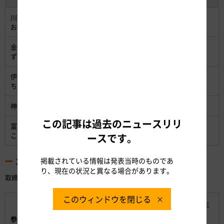
川口 文夫（かわぐち ふみ
取締役会長
お）
金子 剛一（かねこ たけか
代表取締役社長
ず）
伊藤 孝一郎（いとう こうい
監査役（常勤）
ちろう）
神尾 隆 （かみお たかし）
監査役（非常勤）
この記事は過去のニュースリリ
冨山 和彦 （とやま かずひ
監査役（非常勤）
こ）
ースです。
掲載されている情報は発表当時のものであ
2 取締役および執行役員の担当業務
り、現在の状況と異なる場合があります。
取締役および執行役員の担当業務を、別添2のとおりとしました。
このウィンドウを閉じる
（別添1）「特殊会社の役員人事に関する当面の対応方
針について」
参考資料: