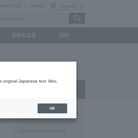
rivers' site
Inquiries
language
采购及交易
招聘
 original Japanese text. Also,
Company Profile​ ​
OK
Message from the
President
Corporate Philosophy