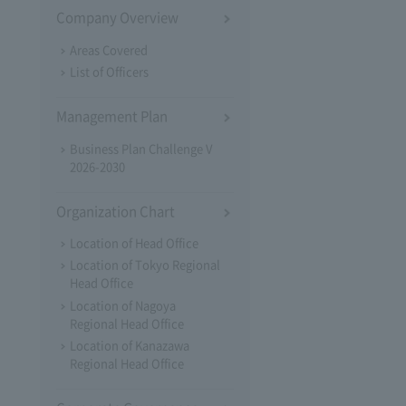
Company Overview
Areas Covered
List of Officers
Management Plan
Business Plan Challenge V
2026-2030
Organization Chart
Location of Head Office
Location of Tokyo Regional
Head Office
Location of Nagoya
Regional Head Office
Location of Kanazawa
Regional Head Office