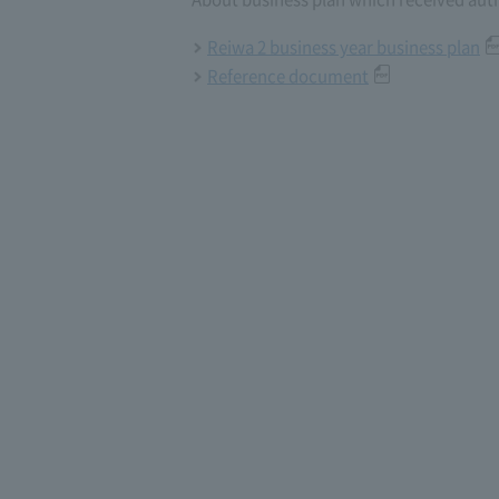
Reiwa 2 business year business plan
Reference document