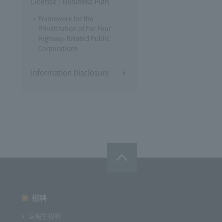
License / Business Plan
Framework for the
Privatization of the Four
Highway-Related Public
Corporations
Information Disclosure
招聘
应届生招聘