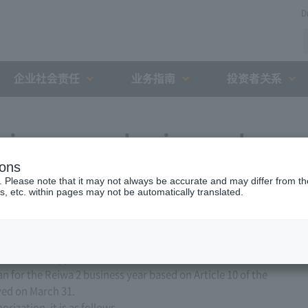
D
企业社会责任
业务指南
投资者关系
siness year business plan
ions
. Please note that it may not always be accurate and may differ from the
s, etc. within pages may not be automatically translated.
ed, Ltd. applied to the Minister of Land, Infrastructure,
n for the Reiwa 2 business year based on Article 10 of the
ved on March 31.
ization, it is as follows.