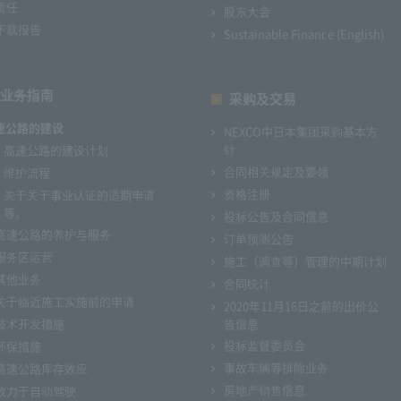
责任
股东大会
下载报告
Sustainable Finance (English)
业务指南
采购及交易
速公路的建设
NEXCO中日本集团采购基本方
针
高速公路的建设计划
合同相关规定及要领
维护流程
资格注册
关于关于事业认证的适期申请
等。
投标公告及合同信息
高速公路的养护与服务
订单预测公告
服务区运营
施工（调查等）管理的中期计划
其他业务
合同统计
关于临近施工实施前的申请
2020年11月16日之前的出价公
技术开发措施
告信息
投标监督委员会
环保措施
事故车辆等排除业务
高速公路库存效应
房地产销售信息
致力于自动驾驶