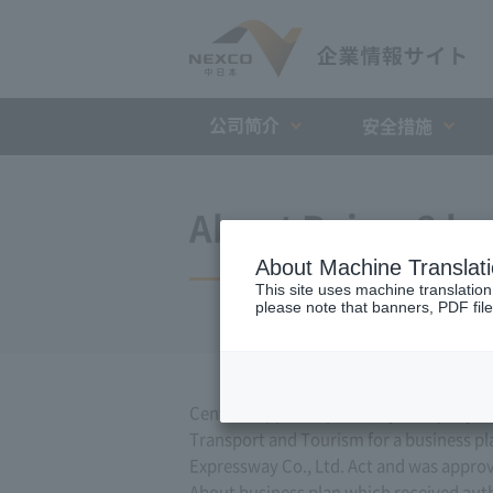
公司简介
安全措施
About Reiwa 2 bu
About Machine Translat
This site uses machine translation
please note that banners, PDF file
Central Nippon Expressway Company Limit
Transport and Tourism for a business pla
Expressway Co., Ltd. Act and was appro
About business plan which received author