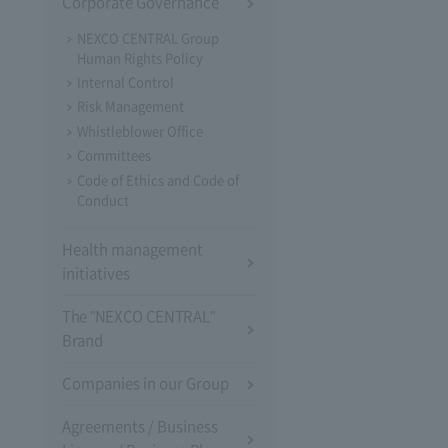
Corporate Governance
NEXCO CENTRAL Group
Human Rights Policy
Internal Control
Risk Management
Whistleblower Office
Committees
Code of Ethics and Code of
Conduct
Health management
initiatives
The "NEXCO CENTRAL"
Brand
Companies in our Group
Agreements / Business