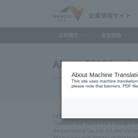
公司简介
安全措施
About 2012 busin
About Machine Translat
This site uses machine translation
please note that banners, PDF file
Central Nippon Expressway Company Limit
Transport and Tourism for a change in th
the Expressway Co., Ltd. Act, and was ap
The business plan after the change that 