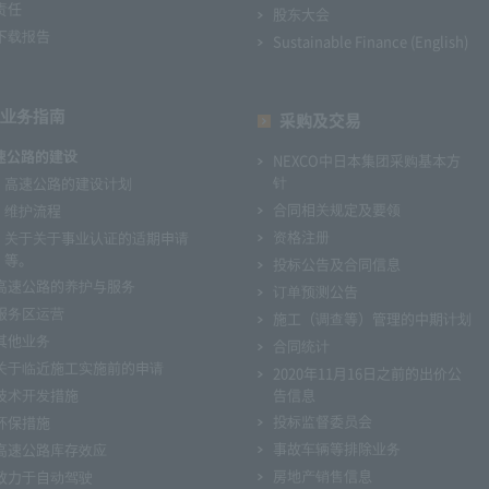
责任
股东大会
下载报告
Sustainable Finance (English)
业务指南
采购及交易
速公路的建设
NEXCO中日本集团采购基本方
针
高速公路的建设计划
合同相关规定及要领
维护流程
资格注册
关于关于事业认证的适期申请
等。
投标公告及合同信息
高速公路的养护与服务
订单预测公告
服务区运营
施工（调查等）管理的中期计划
其他业务
合同统计
关于临近施工实施前的申请
2020年11月16日之前的出价公
技术开发措施
告信息
投标监督委员会
环保措施
事故车辆等排除业务
高速公路库存效应
房地产销售信息
致力于自动驾驶