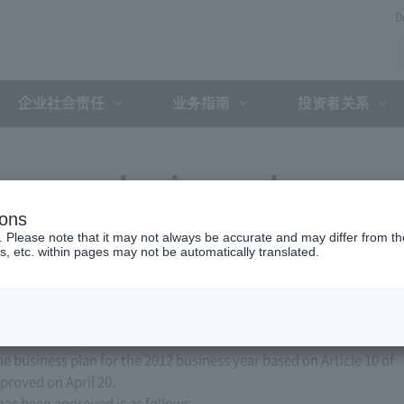
D
企业社会责任
业务指南
投资者关系
ess year business plan
ions
. Please note that it may not always be accurate and may differ from the
s, etc. within pages may not be automatically translated.
ed, Ltd. applied to the Minister of Land, Infrastructure,
e business plan for the 2012 business year based on Article 10 of
proved on April 20.
has been approved is as follows.