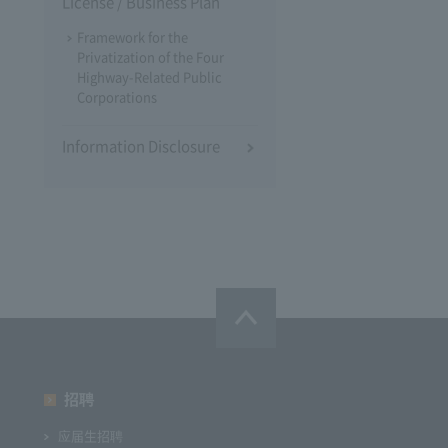
License / Business Plan
Framework for the
Privatization of the Four
Highway-Related Public
Corporations
Information Disclosure
招聘
应届生招聘