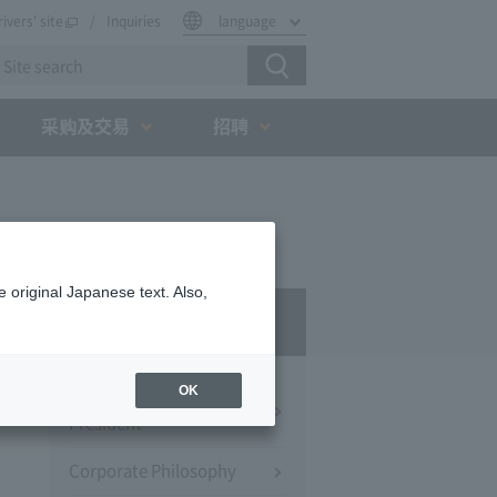
rivers' site
Inquiries
language
采购及交易
招聘
 original Japanese text. Also,
Company Profile​ ​
OK
Message from the
President
Corporate Philosophy