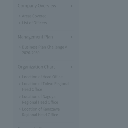
Company Overview
Areas Covered
List of Officers
Management Plan
Business Plan Challenge V
2026-2030
Organization Chart
Location of Head Office
Location of Tokyo Regional
Head Office
Location of Nagoya
Regional Head Office
Location of Kanazawa
Regional Head Office