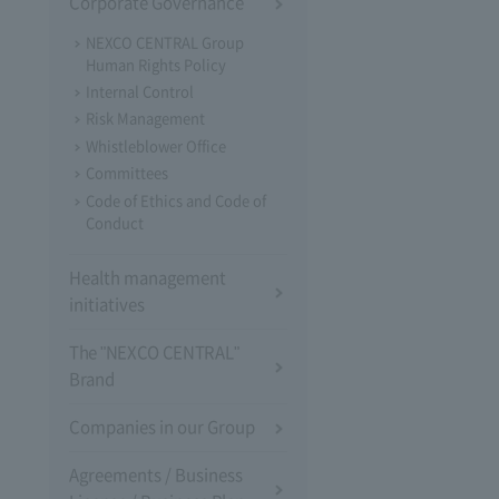
Corporate Governance
NEXCO CENTRAL Group
Human Rights Policy
Internal Control
Risk Management
Whistleblower Office
Committees
Code of Ethics and Code of
Conduct
Health management
initiatives
The "NEXCO CENTRAL"
Brand
Companies in our Group
Agreements / Business