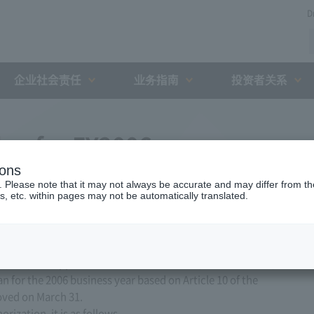
D
企业社会责任
业务指南
投资者关系
lan for FY2006
ions
. Please note that it may not always be accurate and may differ from the
s, etc. within pages may not be automatically translated.
ed, Ltd. applied to the Minister of Land, Infrastructure,
n for the 2006 business year based on Article 10 of the
oved on March 31.
ization, it is as follows.