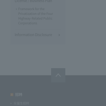
License / Business Plan
Framework for the
Privatization of the Four
Highway-Related Public
Corporations
Information Disclosure
招聘
应届生招聘