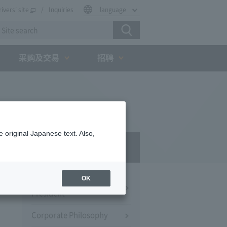
rivers' site
Inquiries
language
采购及交易
招聘
 original Japanese text. Also,
Company Profile​ ​
OK
Message from the
President
Corporate Philosophy