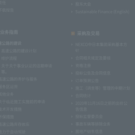
责任
股东大会
下载报告
Sustainable Finance (English)
业务指南
采购及交易
速公路的建设
NEXCO中日本集团采购基本方
针
高速公路的建设计划
合同相关规定及要领
维护流程
资格注册
关于关于事业认证的适期申请
等。
投标公告及合同信息
高速公路的养护与服务
订单预测公告
服务区运营
施工（调查等）管理的中期计划
其他业务
合同统计
关于临近施工实施前的申请
2020年11月16日之前的出价公
技术开发措施
告信息
投标监督委员会
环保措施
事故车辆等排除业务
高速公路库存效应
房地产销售信息
致力于自动驾驶