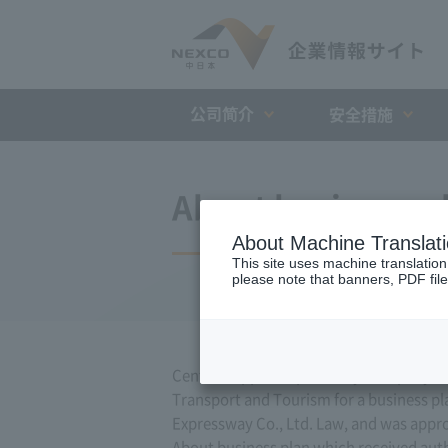
公司简介
安全措施
About business p
About Machine Translat
This site uses machine translation
please note that banners, PDF file
Central Nippon Expressway Company Limit
Transport and Tourism for a business pla
Expressway Co., Ltd. Law, and was appr
About business plan which received author