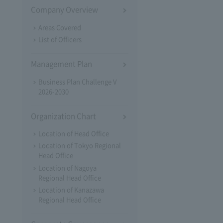
Company Overview
Areas Covered
List of Officers
Management Plan
Business Plan Challenge V
2026-2030
Organization Chart
Location of Head Office
Location of Tokyo Regional
Head Office
Location of Nagoya
Regional Head Office
Location of Kanazawa
Regional Head Office