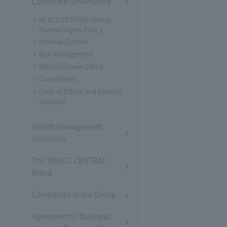
Corporate Governance
NEXCO CENTRAL Group
Human Rights Policy
Internal Control
Risk Management
Whistleblower Office
Committees
Code of Ethics and Code of
Conduct
Health management
initiatives
The "NEXCO CENTRAL"
Brand
Companies in our Group
Agreements / Business