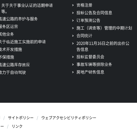
资格注册
关于关于事业认证的适期申请
等。
投标公告及合同信息
高速公路的养护与服务
订单预测公告
服务区运营
施工（调查等）管理的中期计划
其他业务
合同统计
关于临近施工实施前的申请
2020年11月16日之前的出价公
技术开发措施
告信息
投标监督委员会
环保措施
事故车辆等排除业务
高速公路库存效应
房地产销售信息
致力于自动驾驶
等
サイトポリシー
ウェブアクセシビリティポリシー
シー
リンク