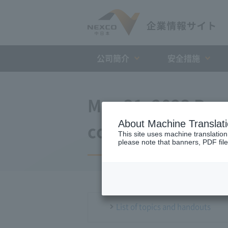
公司簡介
安全措施
May 31, 2023 Pre
About Machine Translat
conference
This site uses machine translation
please note that banners, PDF file
List of topics and handouts