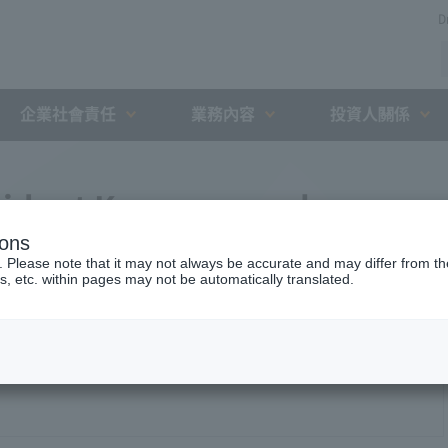
D
企業社會責任
業務內容
投資人關係
sident Komuro regular press
ions
. Please note that it may not always be accurate and may differ from the
s, etc. within pages may not be automatically translated.