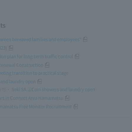
ts
etween bereaved families and employees”
023)
on plan for long-term traffic control
 Renewal Construction
ing transition to practical stage
 and laundry open
A ㊦・ Seki SA ㊤Coin showers and laundry open
ars in Connect Area Hamamatsu
amamatsu Free Monitor Recruitment