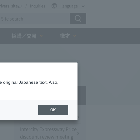
rivers' site
Inquiries
language
徵才
採購／交易
 original Japanese text. Also,
Press Room
OK
Press Conference
Intercity Expressway Price
discount review meeting