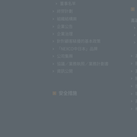
董事名單
經營計劃
組織結構圖
高
企業公告
企業治理
針對顧客騷擾的基本政策
「NEXCO中日本」品牌
公司集團
協議／業務執照／業務計劃書
資訊公開
安全措施