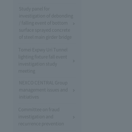
Study panel for
investigation of debonding
/ falling event of bottom
surface sprayed concrete
of steel main girder bridge
Tomei Expwy Uri Tunnel
lighting fixture fall event
investigation study
meeting
NEXCO CENTRAL Group
management issues and
initiatives
Committee on fraud
investigation and
recurrence prevention