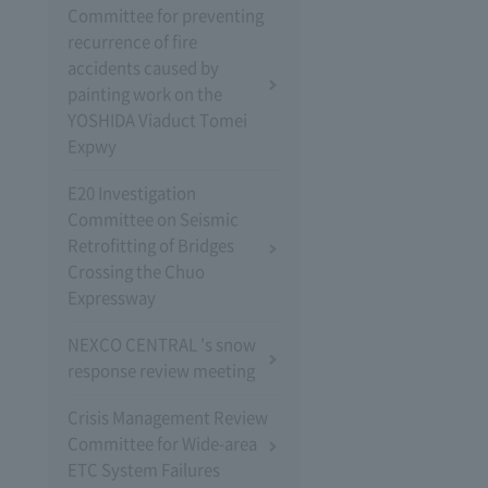
Committee for preventing
recurrence of fire
accidents caused by
painting work on the
YOSHIDA Viaduct Tomei
Expwy
E20 Investigation
Committee on Seismic
Retrofitting of Bridges
Crossing the Chuo
Expressway
NEXCO CENTRAL 's snow
response review meeting
Crisis Management Review
Committee for Wide-area
ETC System Failures