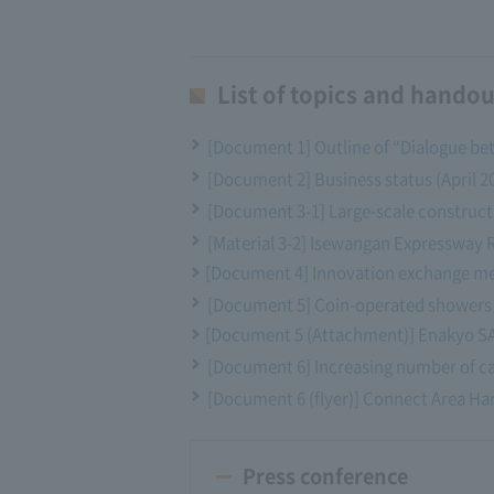
List of topics and handou
[Document 1] Outline of “Dialogue b
[Document 2] Business status (April 2
[Document 3-1] Large-scale constructi
[Material 3-2] Isewangan Expressway
[Document 4] Innovation exchange meet
[Document 5] Coin-operated showers
[Document 5 (Attachment)] Enakyo S
[Document 6] Increasing number of c
[Document 6 (flyer)] Connect Area H
Press conference