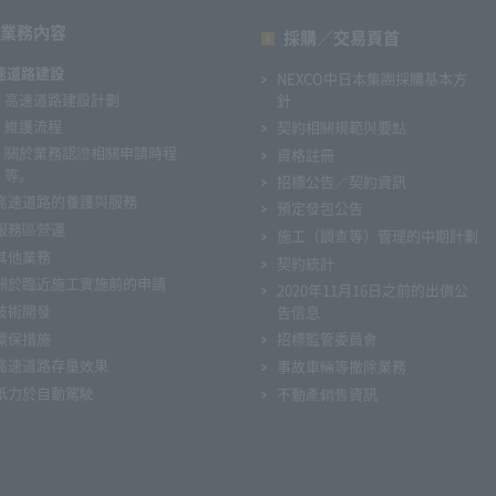
業務內容
採購／交易頁首
速道路建設
NEXCO中日本集團採購基本方
高速道路建設計劃
針
維護流程
契約相關規範與要點
關於業務認證相關申請時程
資格註冊
等。
招標公告／契約資訊
高速道路的養護與服務
預定發包公告
服務區營運
施工（調查等）管理的中期計劃
其他業務
契約統計
關於臨近施工實施前的申請
2020年11月16日之前的出價公
技術開發
告信息
環保措施
招標監管委員會
高速道路存量效果
事故車輛等撤除業務
衹力於自動駕駛
不動產銷售資訊