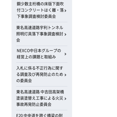
鋼少数主桁橋の床版下面吹
付コンクリートはく離・落
下事象調査検討委員会
東名高速道路宇利トンネル
照明灯具落下事象調査検討
会
NEXCO中日本グループの
経営上の課題と取組み
入札に係る不正行為に関す
る調査及び再発防止のため
の委員会
東名高速道路 中吉田高架橋
塗装塗替え工事による火災
事故再発防止委員会
E20 中央道を跨ぐ橋梁の耐