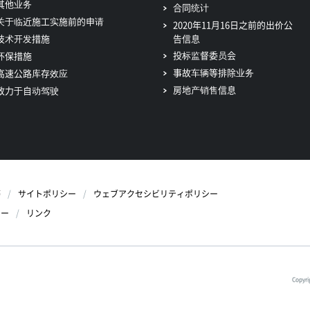
其他业务
合同统计
关于临近施工实施前的申请
2020年11月16日之前的出价公
技术开发措施
告信息
投标监督委员会
环保措施
事故车辆等排除业务
高速公路库存效应
房地产销售信息
致力于自动驾驶
等
サイトポリシー
ウェブアクセシビリティポリシー
シー
リンク
Copyri