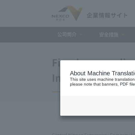
公司简介
安全措施
Fiscal year endin
About Machine Translat
Interim consolid
This site uses machine translation
please note that banners, PDF file