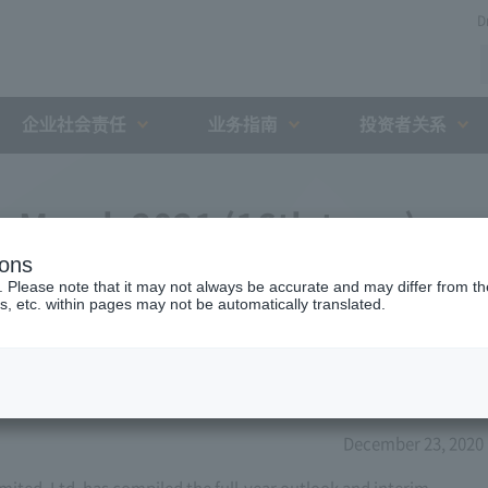
D
企业社会责任
业务指南
投资者关系
g March 2021 (16th term)
ions
ated financial statements
. Please note that it may not always be accurate and may differ from the
s, etc. within pages may not be automatically translated.
December 23, 2020