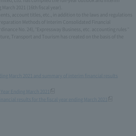
ted, Ltd. has compiled the full-year outlook and interim
g March 2021 (16th fiscal year).
nts, account titles, etc., in addition to the laws and regulations
reparation Methods of Interim Consolidated Financial
dinance No. 24), "Expressway Business, etc. accounting rules "
ucture, Transport and Tourism has created on the basis of the
ending March 2021 and summary of interim financial results
al Year Ending March 2021
nancial results for the fiscal year ending March 2021