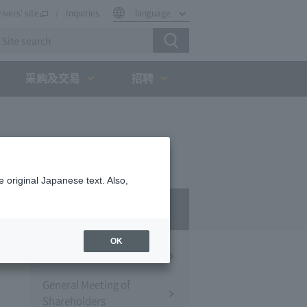
rivers' site
Inquiries
language
采购及交易
招聘
 original Japanese text. Also,
IR
OK
Financial Information
General Meeting of
Shareholders