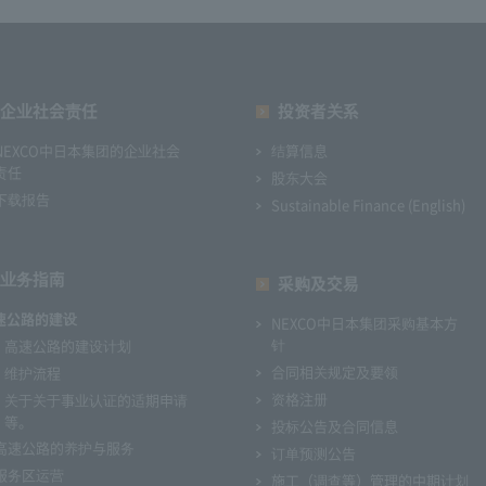
企业社会责任
投资者关系
NEXCO中日本集团的企业社会
结算信息
责任
股东大会
下载报告
Sustainable Finance (English)
业务指南
采购及交易
速公路的建设
NEXCO中日本集团采购基本方
针
高速公路的建设计划
合同相关规定及要领
维护流程
资格注册
关于关于事业认证的适期申请
等。
投标公告及合同信息
高速公路的养护与服务
订单预测公告
服务区运营
施工（调查等）管理的中期计划