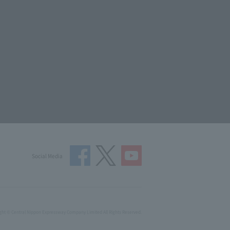
Social Media
ght © Central Nippon Expressway Company Limited All Rights Reserved.