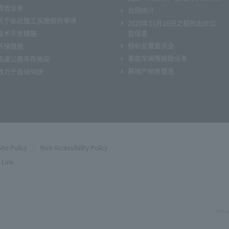
其他业务
合同统计
关于临近施工实施前的申请
2020年11月16日之前的出价公
技术开发措施
告信息
投标监督委员会
环保措施
事故车辆等排除业务
高速公路库存效应
房地产销售信息
致力于自动驾驶
Site Policy
Web Accessibility Policy
Link
Copyri