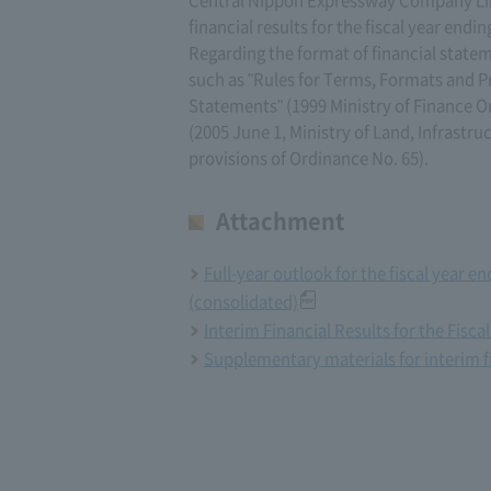
Central Nippon Expressway Company Limi
financial results for the fiscal year endin
Regarding the format of financial stateme
such as "Rules for Terms, Formats and P
Statements" (1999 Ministry of Finance Or
(2005 June 1, Ministry of Land, Infrastr
provisions of Ordinance No. 65).
Attachment
Full-year outlook for the fiscal year 
(consolidated)
Interim Financial Results for the Fisc
Supplementary materials for interim fi