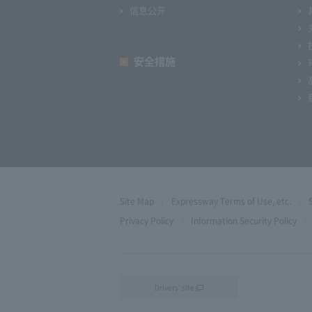
信息公开
安全措施
Site Map
Expressway Terms of Use, etc.
Privacy Policy
Information Security Policy
Drivers' site