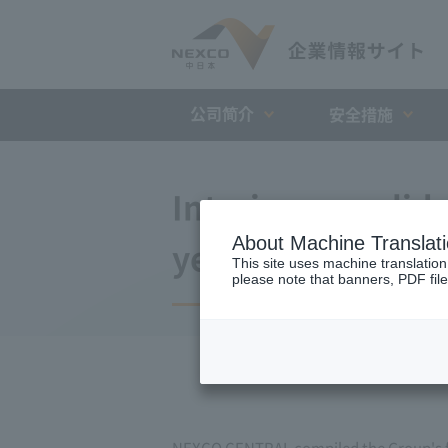
公司简介
安全措施
Interim consolidat
About Machine Translat
year ended March
This site uses machine translation
please note that banners, PDF file