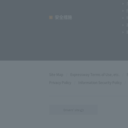
安全措施
Site Map
Expressway Terms of Use, etc.
Privacy Policy
Information Security Policy
Drivers' site