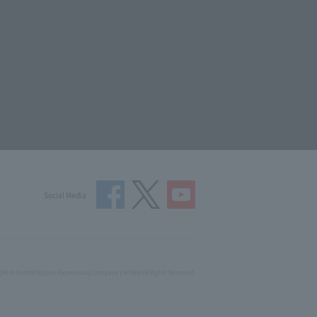
Social Media
ght © Central Nippon Expressway Company Limited All Rights Reserved.