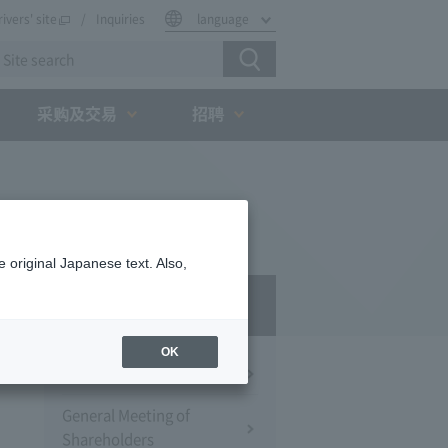
rivers' site
Inquiries
language
采购及交易
招聘
 original Japanese text. Also,
IR
OK
Financial Information
General Meeting of
Shareholders