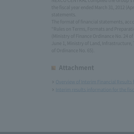
NEXCO CENTRAL compiled the Group's fina
the fiscal year ended March 31, 2012 (Apr
statements.
The format of financial statements, acc
“Rules on Terms, Formats and Preparati
(Ministry of Finance Ordinance No. 24 of
June 1, Ministry of Land, Infrastructure
of Ordinance No. 65).
Attachment
Overview of Interim Financial Results 
Interim results information for the fi