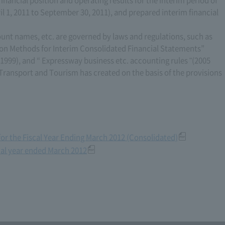
ncial position and operating results for the interim period of
il 1, 2011 to September 30, 2011), and prepared interim financial
ount names, etc. are governed by laws and regulations, such as
on Methods for Interim Consolidated Financial Statements”
 1999), and “ Expressway business etc. accounting rules "(2005
, Transport and Tourism has created on the basis of the provisions
for the Fiscal Year Ending March 2012 (Consolidated)
scal year ended March 2012