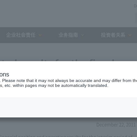
D
企业社会责任
业务指南
投资者关系
ed results for the fiscal
ions
 2012 (7th period)
. Please note that it may not always be accurate and may differ from the
s, etc. within pages may not be automatically translated.
December 22, 2011