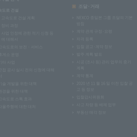
조달·거래
속도로 건설
NEXCO 중일본 그룹 조달의 기본
고속도로 건설 계획
방침
정비 과정
계약 관계 규정·요령
사업 인정에 관한 적기 신청 등
자격 등록
에 대해서
입찰 공고·계약 정보
고속도로의 보전 · 서비스
발주 계획 발표
휴게소 운영
시공 (조사 등) 관리 업무의 중기
기타 사업
계획
근접 공사 실시 전의 신청에 대해
계약 통계
서
2020 년 11 월 16 일 이전 입찰 공
기술 개발을 위한 대책
고 등 정보
환경을 위한 대책
입찰감시위원회
고속도로 스톡 효과
사고 차량 등 배제 업무
자율주행에 대한 대처
부동산 매각 정보