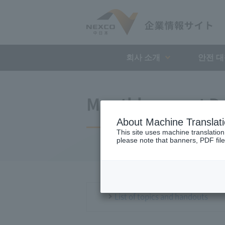
회사 소개
안전 
Monthly report D
About Machine Translat
This site uses machine translation
please note that banners, PDF file
List of topics and handouts