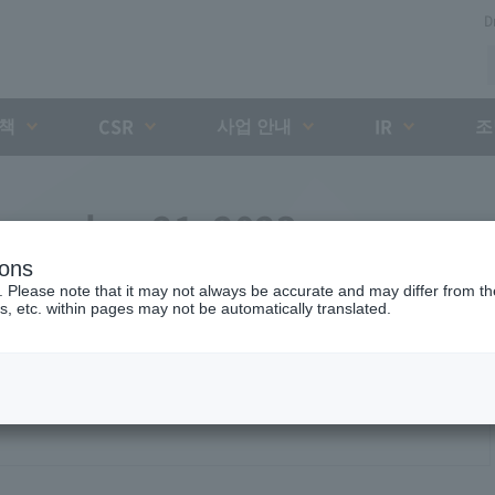
D
대책
사업 안내
조
CSR
IR
ecember 21, 2023
ions
. Please note that it may not always be accurate and may differ from the
s, etc. within pages may not be automatically translated.