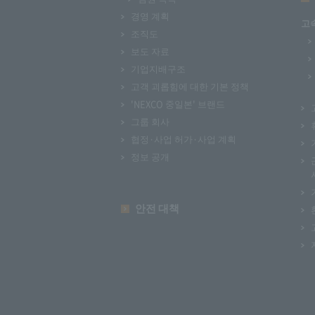
경영 계획
고
조직도
보도 자료
기업지배구조
고객 괴롭힘에 대한 기본 정책
'NEXCO 중일본' 브랜드
그룹 회사
협정·사업 허가·사업 계획
정보 공개
안전 대책