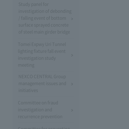
Study panel for
investigation of debonding
/ falling event of bottom
surface sprayed concrete
of steel main girder bridge
Tomei Expwy Uri Tunnel
lighting fixture fall event
investigation study
meeting
NEXCO CENTRAL Group
management issues and
initiatives
Committee on fraud
investigation and
recurrence prevention
Committee for preventing