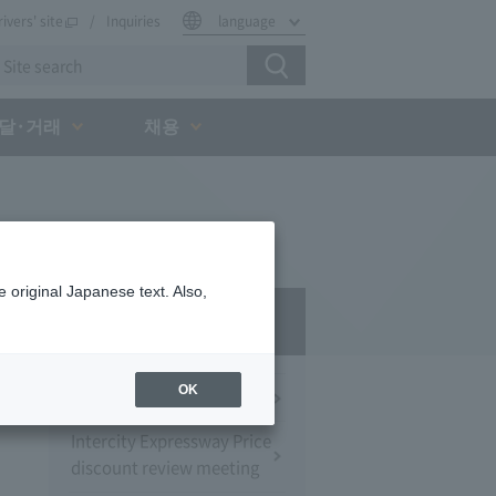
rivers' site
Inquiries
language
달·거래
채용
 original Japanese text. Also,
Press Room
OK
Press Conference
Intercity Expressway Price
discount review meeting