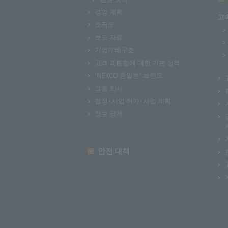
경영 계획
고
조직도
보도 자료
기업지배구조
고객 괴롭힘에 대한 기본 정책
'NEXCO 중일본' 브랜드
그룹 회사
협정·사업 허가·사업 계획
정보 공개
안전 대책