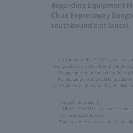
Regarding Equipment Mal
Chuo Expressway Dango
southbound exit lanes).
On Thursday, July 2, 2026, a malfuncti
Dangozaka-SIC (both inbound and outboun
We apologize to our customers for any
For customers who used Dangozaka-SIC
and 8:45 AM on the same day, no toll fees
[Contact Information]
NEXCO CENTRAL Customer Center (24
(Toll free) 0120-922-229
(For customers who cannot use the tol