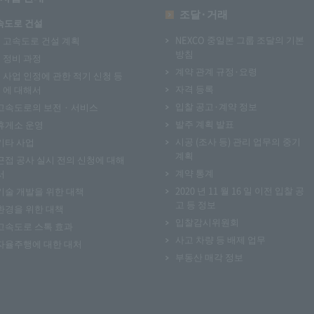
조달·거래
속도로 건설
NEXCO 중일본 그룹 조달의 기본
고속도로 건설 계획
방침
정비 과정
계약 관계 규정·요령
사업 인정에 관한 적기 신청 등
자격 등록
에 대해서
입찰 공고·계약 정보
고속도로의 보전 · 서비스
발주 계획 발표
휴게소 운영
시공 (조사 등) 관리 업무의 중기
기타 사업
계획
근접 공사 실시 전의 신청에 대해
계약 통계
서
2020 년 11 월 16 일 이전 입찰 공
기술 개발을 위한 대책
고 등 정보
환경을 위한 대책
입찰감시위원회
고속도로 스톡 효과
사고 차량 등 배제 업무
자율주행에 대한 대처
부동산 매각 정보