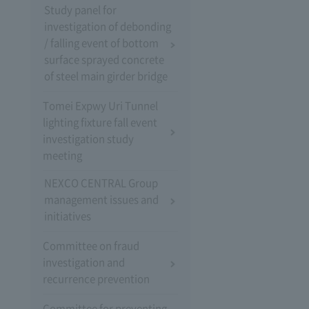
Study panel for
investigation of debonding
/ falling event of bottom
surface sprayed concrete
of steel main girder bridge
Tomei Expwy Uri Tunnel
lighting fixture fall event
investigation study
meeting
NEXCO CENTRAL Group
management issues and
initiatives
Committee on fraud
investigation and
recurrence prevention
Committee for preventing