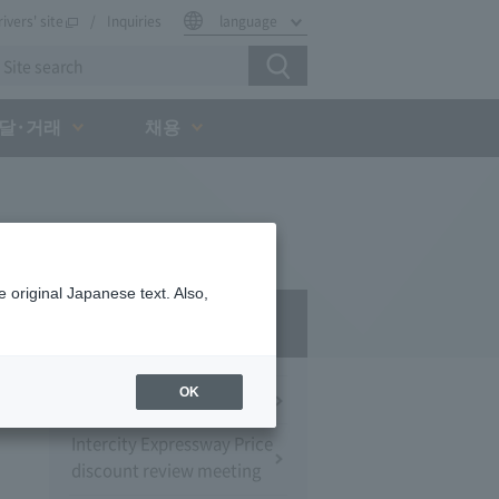
rivers' site
Inquiries
language
달·거래
채용
 original Japanese text. Also,
Press Room
OK
Press Conference
Intercity Expressway Price
discount review meeting