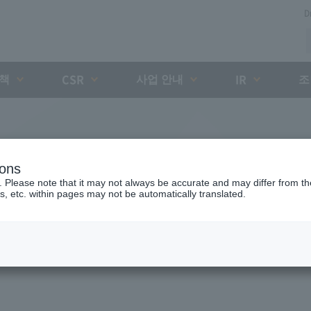
D
대책
사업 안내
조
CSR
IR
ions
. Please note that it may not always be accurate and may differ from the
s, etc. within pages may not be automatically translated.