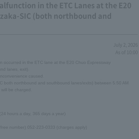
function in the ETC Lanes at the E20
zaka-SIC (both northbound and
July 2, 2026
As of 10:00
on occurred in the ETC lane at the E20 Chuo Expressway
d lanes, exit).
 inconvenience caused.
 both northbound and southbound lanes/exits) between 5:50 AM
 will be charged.
 hours a day, 365 days a year)
l-free number) 052-223-0333 (charges apply)