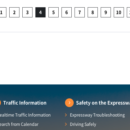
1
2
3
4
5
6
7
8
9
10
Traffic Information
Safety on the Expressw
ealtime Traffic Information
Expressway Troubleshooting
earch from Calendar
Driving Safely