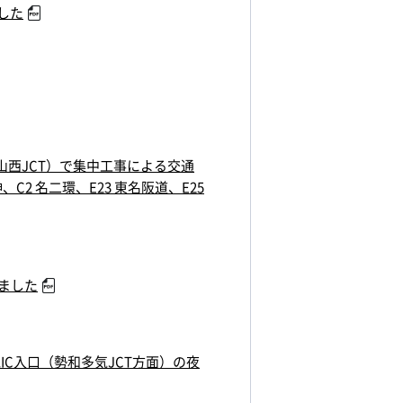
した
～亀山西JCT）で集中工事による交通
C2 名二環、E23 東名阪道、E25
しました
IC入口（勢和多気JCT方面）の夜