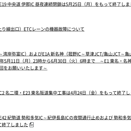
9 中央道 伊那IC 昼夜連続閉鎖は5月25日（月）をもって終了しま
（上り線出口）ETCレーンの機器故障について
～湾岸弥富IC）およびE1A 新名神（菰野IC～草津JCT/亀山JCT
5月11日（月）23時から6月30日（火）6時まで ～E1 東名・名神、
回をお願いいたします～
2 名二環・E23 東名阪道集中工事は4月24日（金）をもって終了
2 紀勢道 勢和多気IC～紀伊長島ICの夜間通行止めおよび 勢和多気
て終了しました