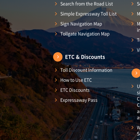
Search from the Road List
S
Simple Expressway Toll List
M
Sign Navigation Map
M
i
Tollgate Navigation Map
T
V
ETC & Discounts
Toll Discount Information
How to Use ETC
U
ETC Discounts
s
C
Expressaway Pass
C
a
a
W
S
c