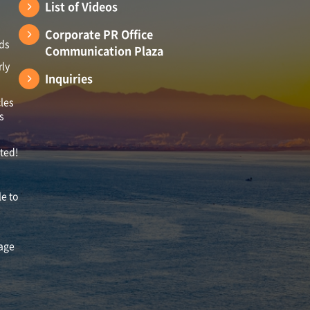
List of Videos
Corporate PR Office
ads
Communication Plaza
rly
Inquiries
les
s
ited!
le to
mage