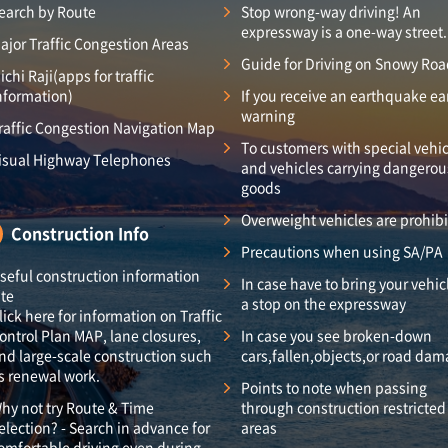
earch by Route
Stop wrong-way driving! An
expressway is a one-way street.
ajor Traffic Congestion Areas
Guide for Driving on Snowy Ro
ichi Raji(apps for traffic
nformation)
If you receive an earthquake ea
warning
raffic Congestion Navigation Map
To customers with special vehic
isual Highway Telephones
and vehicles carrying dangerou
goods
Overweight vehicles are prohib
Construction Info
Precautions when using SA/PA
seful construction information
In case have to bring your vehic
ite
a stop on the expressway
lick here for information on Traffic
ontrol Plan MAP, lane closures,
In case you see broken-down
nd large-scale construction such
cars,fallen,objects,or road da
s renewal work.
Points to note when passing
hy not try Route & Time
through construction restricted
election? - Search in advance for
areas
omfortable driving even during