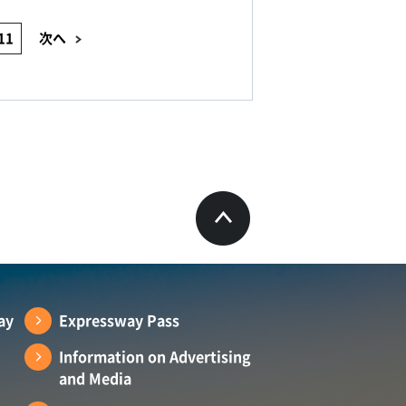
11
次へ
ay
Expressway Pass
Information on Advertising
and Media