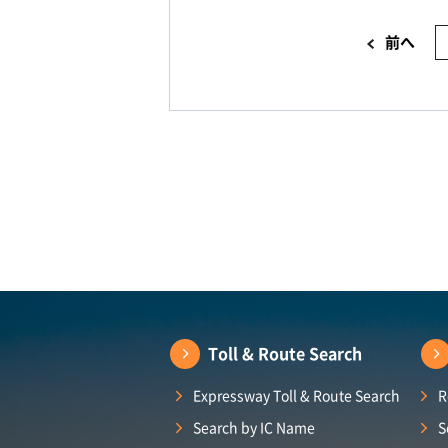
前へ
Toll & Route Search
Expressway Toll & Route Search
R
Search by IC Name
S