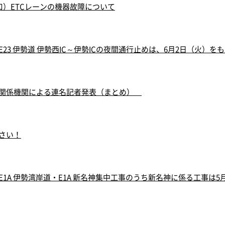
入口）ETCレーンの機器故障について
23 伊勢道 伊勢西IC～伊勢ICの夜間通行止めは、6月2日（火）を
や関係機関による連名記者発表（まとめ）
さい！
1A 伊勢湾岸道・E1A 新名神集中工事のうち新名神に係る工事は5