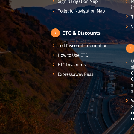
Sign Navigation Map
M
i
Tollgate Navigation Map
T
V
ETC & Discounts
Toll Discount Information
How to Use ETC
U
ETC Discounts
s
C
Expressaway Pass
C
a
a
W
S
c
c