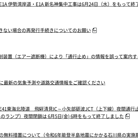
1A 伊勢湾岸道・E1A 新名神集中工事は6月24日（水）をもって終
できない場合の再発行手続きについてのお願い
易規制装置（エアー遮断機）により「通行止め」の情報を誤って案内
に最新の気象予測や道路交通情報をご確認ください
1東海北陸道 飛驒清見IC～小矢部砺波JCT（上下線）夜間通行止め
のランプ）夜間閉鎖は 6月5日(金) 6時をもって終了しました
の無料措置について（令和6年能登半島地震にかかる石川県の実施期間