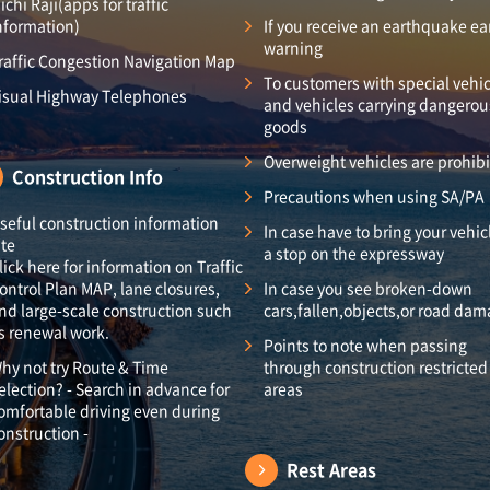
ichi Raji(apps for traffic
nformation)
If you receive an earthquake ea
warning
raffic Congestion Navigation Map
To customers with special vehic
isual Highway Telephones
and vehicles carrying dangerou
goods
Overweight vehicles are prohib
Construction Info
Precautions when using SA/PA
seful construction information
In case have to bring your vehic
ite
a stop on the expressway
lick here for information on Traffic
ontrol Plan MAP, lane closures,
In case you see broken-down
nd large-scale construction such
cars,fallen,objects,or road da
s renewal work.
Points to note when passing
hy not try Route & Time
through construction restricted
election? - Search in advance for
areas
omfortable driving even during
onstruction -
Rest Areas