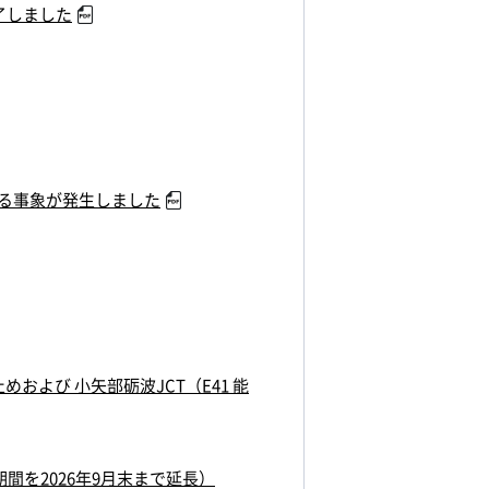
了しました
する事象が発生しました
および 小矢部砺波JCT（E41 能
を2026年9月末まで延長）