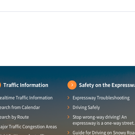
Traffic Information
Safety on the Expressw
ealtime Traffic Information
Expressway Troubleshooting
earch from Calendar
Driving Safely
earch by Route
Stop wrong-way driving! An
expressway is a one-way street.
ajor Traffic Congestion Areas
Guide for Driving on Snowy Ro