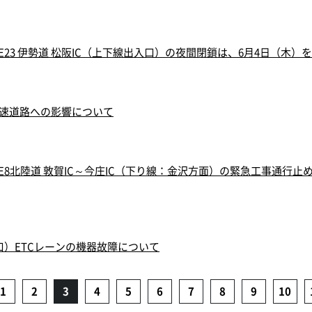
23 伊勢道 松阪IC（上下線出入口）の夜間閉鎖は、6月4日（木）
高速道路への影響について
8北陸道 敦賀IC～今庄IC（下り線：金沢方面）の緊急工事通行止め
入口）ETCレーンの機器故障について
1
2
3
4
5
6
7
8
9
10