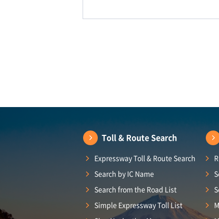
Toll & Route Search
Expressway Toll & Route Search
R
Search by IC Name
S
Search from the Road List
S
Simple Expressway Toll List
M