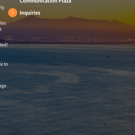
Communication Plaza
rly
Inquiries
les
s
ited!
le to
mage