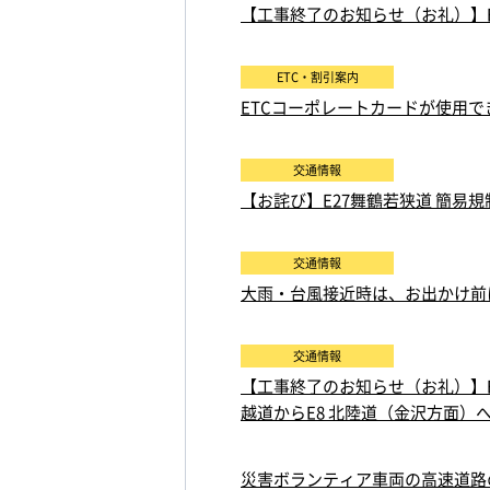
【工事終了のお知らせ（お礼）】E
ETC・割引案内
ETCコーポレートカードが使用
交通情報
【お詫び】E27舞鶴若狭道 簡
交通情報
大雨・台風接近時は、お出かけ前
交通情報
【工事終了のお知らせ（お礼）】E4
越道からE8 北陸道（金沢方面）へ
災害ボランティア車両の高速道路