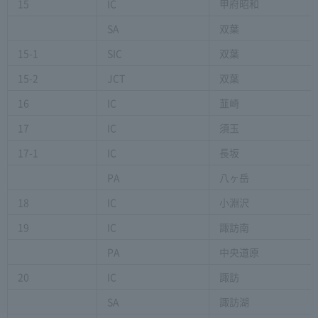
15
IC
甲府昭和
SA
双葉
15-1
SIC
双葉
15-2
JCT
双葉
16
IC
韮崎
17
IC
須玉
17-1
IC
長坂
PA
八ヶ岳
18
IC
小淵沢
19
IC
諏訪南
PA
中央道原
20
IC
諏訪
SA
諏訪湖