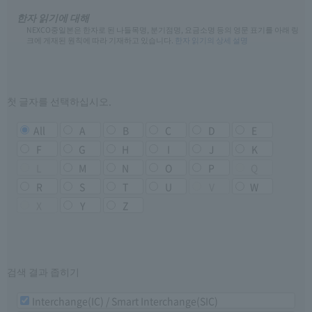
한자 읽기에 대해
NEXCO중일본은 한자로 된 나들목명, 분기점명, 요금소명 등의 영문 표기를 아래 링
크에 게재된 원칙에 따라 기재하고 있습니다.
한자 읽기의 상세 설명
첫 글자를 선택하십시오.
All
A
B
C
D
E
F
G
H
I
J
K
L
M
N
O
P
Q
R
S
T
U
V
W
X
Y
Z
검색 결과 좁히기
Interchange(IC) / Smart Interchange(SIC)