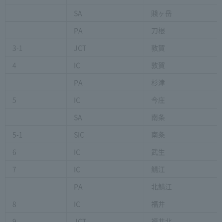
SA
賤ヶ岳
PA
刀根
3-1
JCT
敦賀
4
IC
敦賀
PA
杉津
5
IC
今庄
SA
南条
5-1
SIC
南条
6
IC
武生
7
IC
鯖江
PA
北鯖江
8
IC
福井
9
JCT
福井北