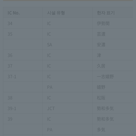
IC No.
시설 유형
한자 표기
34
IC
伊勢関
35
IC
芸濃
SA
安濃
36
IC
津
37
IC
久居
37-1
IC
一志嬉野
PA
嬉野
38
IC
松阪
39-1
JCT
勢和多気
39
IC
勢和多気
PA
多気