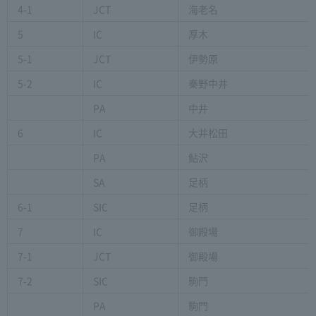
4-1
JCT
海老名
5
IC
厚木
5-1
JCT
伊勢原
5-2
IC
秦野中井
PA
中井
6
IC
大井松田
PA
鮎沢
SA
足柄
6-1
SIC
足柄
7
IC
御殿場
7-1
JCT
御殿場
7-2
SIC
駒門
PA
駒門