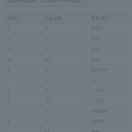
IC No.
시설 유형
한자 표기
1
IC
高井戸
3
IC
調布
3-1
IC
稲城
3-2
SIC
府中
4
IC
国立府中
PA
石川
5
IC
八王子
6
JCT
八王子
7
IC
相模湖東
8
IC
相模湖
PA
藤野