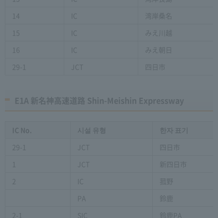
14
IC
湾岸桑名
15
IC
みえ川越
16
IC
みえ朝日
29-1
JCT
四日市
E1A 新名神高速道路 Shin-Meishin Expressway
IC No.
시설 유형
한자 표기
29-1
JCT
四日市
1
JCT
新四日市
2
IC
菰野
PA
鈴鹿
2-1
SIC
鈴鹿PA