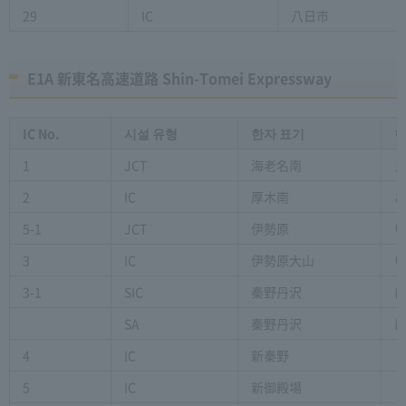
29
IC
八日市
E1A 新東名高速道路 Shin-Tomei Expressway
IC No.
시설 유형
한자 표기
한
1
JCT
海老名南
2
IC
厚木南
5-1
JCT
伊勢原
3
IC
伊勢原大山
3-1
SIC
秦野丹沢
SA
秦野丹沢
4
IC
新秦野
5
IC
新御殿場