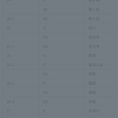
SA
駒ヶ岳
24-1
SIC
駒ヶ岳
25
IC
松川
PA
座光寺
25-1
SIC
座光寺
26
IC
飯田
26-1
IC
飯田山本
PA
阿智
26-2
IC
園原
PA
神坂
26-3
SIC
神坂
27
IC
中津川