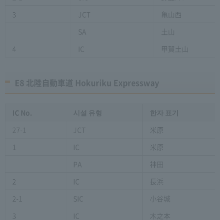
3
JCT
亀山西
SA
土山
4
IC
甲賀土山
E8 北陸自動車道 Hokuriku Expressway
IC No.
시설 유형
한자 표기
27-1
JCT
米原
1
IC
米原
PA
神田
2
IC
長浜
2-1
SIC
小谷城
3
IC
木之本