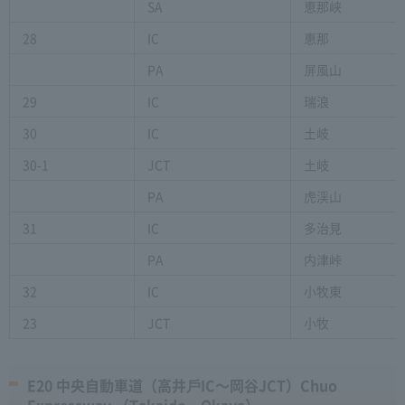
SA
恵那峡
28
IC
恵那
PA
屏風山
29
IC
瑞浪
30
IC
土岐
30-1
JCT
土岐
PA
虎渓山
31
IC
多治見
PA
内津峠
32
IC
小牧東
23
JCT
小牧
E20 中央自動車道（高井⼾IC〜岡谷JCT）Chuo
Expressway （Takaido～Okaya）