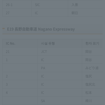
26-1
SIC
入善
27
IC
朝日
E19 長野自動車道 Nagano Expressway
IC No.
시설 유형
한자 표기
21
JCT
岡谷
1
IC
岡谷
PA
みどり湖
2
IC
塩尻
3
IC
塩尻北
4
IC
松本
SA
梓川