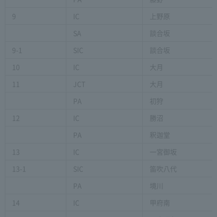
9
IC
上野原
SA
談合坂
9-1
SIC
談合坂
10
IC
大月
11
JCT
大月
PA
初狩
12
IC
勝沼
PA
釈迦堂
13
IC
一宮御坂
13-1
SIC
笛吹八代
PA
境川
14
IC
甲府南