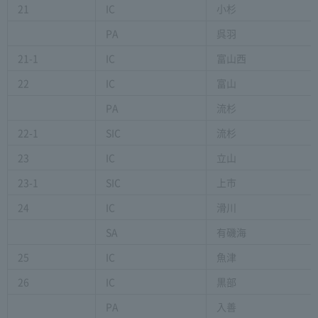
21
IC
小杉
PA
呉羽
21-1
IC
富山西
22
IC
富山
PA
流杉
22-1
SIC
流杉
23
IC
立山
23-1
SIC
上市
24
IC
滑川
SA
有磯海
25
IC
魚津
26
IC
黒部
PA
入善