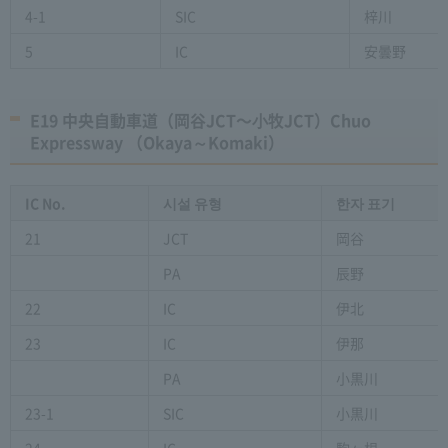
4-1
SIC
梓川
5
IC
安曇野
E19 中央自動車道（岡谷JCT〜⼩牧JCT）Chuo
Expressway （Okaya～Komaki）
IC No.
시설 유형
한자 표기
21
JCT
岡谷
PA
辰野
22
IC
伊北
23
IC
伊那
PA
小黒川
23-1
SIC
小黒川
24
IC
駒ヶ根