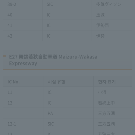
39-2
SIC
多気ヴィソン
40
IC
玉城
41
IC
伊勢西
42
IC
伊勢
E27 舞鶴若狭自動車道 Maizuru-Wakasa
Expressway
IC No.
시설 유형
한자 표기
11
IC
小浜
12
IC
若狭上中
PA
三方五湖
12-1
SIC
三方五湖
13
IC
若狭三方