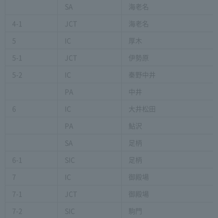
SA
海老名
4-1
JCT
海老名
5
IC
厚木
5-1
JCT
伊勢原
5-2
IC
秦野中井
PA
中井
6
IC
大井松田
PA
鮎沢
SA
足柄
6-1
SIC
足柄
7
IC
御殿場
7-1
JCT
御殿場
7-2
SIC
駒門