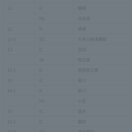
11
IC
静岡
PA
日本坂
12
IC
焼津
12-1
SIC
大井川焼津藤枝
13
IC
吉田
SA
牧之原
13-1
IC
相良牧之原
14
IC
菊川
14-1
IC
掛川
PA
小笠
15
IC
袋井
15-1
IC
磐田
15-2
SIC
遠州豊田