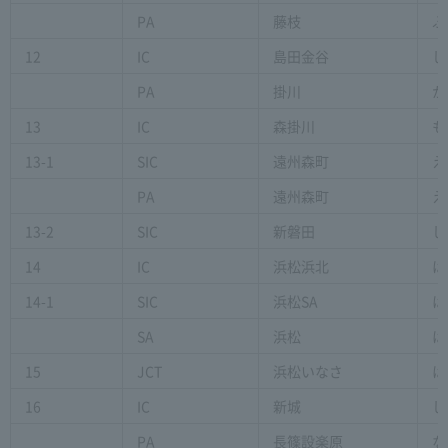
PA
藤枝
ふ
12
IC
島田金谷
し
PA
掛川
か
13
IC
森掛川
も
13-1
SIC
遠州森町
え
PA
遠州森町
え
13-2
SIC
新磐田
し
14
IC
浜松浜北
は
14-1
SIC
浜松SA
は
SA
浜松
は
15
JCT
浜松いなさ
は
16
IC
新城
し
PA
長篠設楽原
な