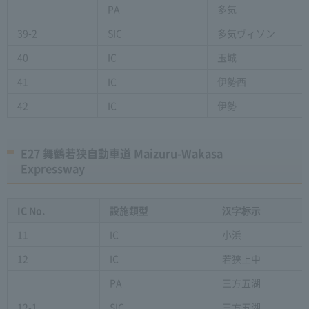
PA
多気
39-2
SIC
多気ヴィソン
40
IC
玉城
41
IC
伊勢西
42
IC
伊勢
E27 舞鶴若狭自動車道 Maizuru-Wakasa
Expressway
IC No.
設施類型
汉字标示
11
IC
小浜
12
IC
若狭上中
PA
三方五湖
12-1
SIC
三方五湖