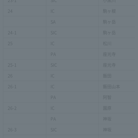
24
IC
駒ヶ根
SA
駒ヶ岳
24-1
SIC
駒ヶ岳
25
IC
松川
PA
座光寺
25-1
SIC
座光寺
26
IC
飯田
26-1
IC
飯田山本
PA
阿智
26-2
IC
園原
PA
神坂
26-3
SIC
神坂