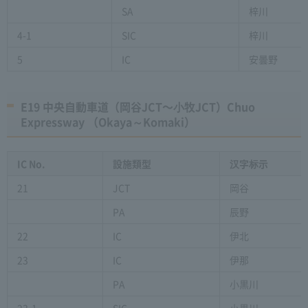
SA
梓川
4-1
SIC
梓川
5
IC
安曇野
E19 中央自動車道（岡谷JCT〜⼩牧JCT）Chuo
Expressway （Okaya～Komaki）
IC No.
設施類型
汉字标示
21
JCT
岡谷
PA
辰野
22
IC
伊北
23
IC
伊那
PA
小黒川
23-1
SIC
小黒川