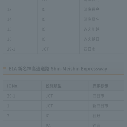
13
IC
湾岸長島
14
IC
湾岸桑名
15
IC
みえ川越
16
IC
みえ朝日
29-1
JCT
四日市
E1A 新名神高速道路 Shin-Meishin Expressway
IC No.
設施類型
汉字标示
29-1
JCT
四日市
1
JCT
新四日市
2
IC
菰野
PA
鈴鹿