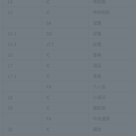
14
IC
甲府南
15
IC
甲府昭和
SA
双葉
15-1
SIC
双葉
15-2
JCT
双葉
16
IC
韮崎
17
IC
須玉
17-1
IC
長坂
PA
八ヶ岳
18
IC
小淵沢
19
IC
諏訪南
PA
中央道原
20
IC
諏訪