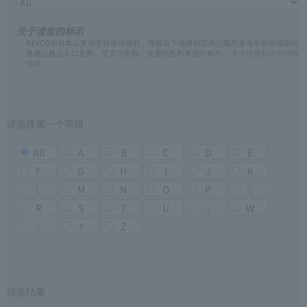
关于读音的标示
NEXCO中日本以罗马字标示读音时，按照以下链接网页所记载的罗马字标示规则对
高速公路出入口名称、交叉口名称、收费站名称等进行标示。
关于读音标示的详细
说明
请选择第一个字母
All
A
B
C
D
E
F
G
H
I
J
K
L
M
N
O
P
Q
R
S
T
U
V
W
X
Y
Z
筛选结果