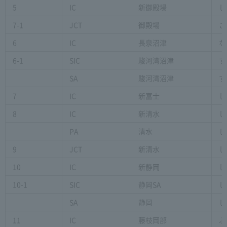
5
IC
新御殿場
し
7-1
JCT
御殿場
ご
6
IC
長泉沼津
な
6-1
SIC
駿河湾沼津
す
SA
駿河湾沼津
す
7
IC
新富士
し
8
IC
新清水
し
PA
清水
し
9
JCT
新清水
し
10
IC
新静岡
し
10-1
SIC
静岡SA
し
SA
静岡
し
11
IC
藤枝岡部
ふ