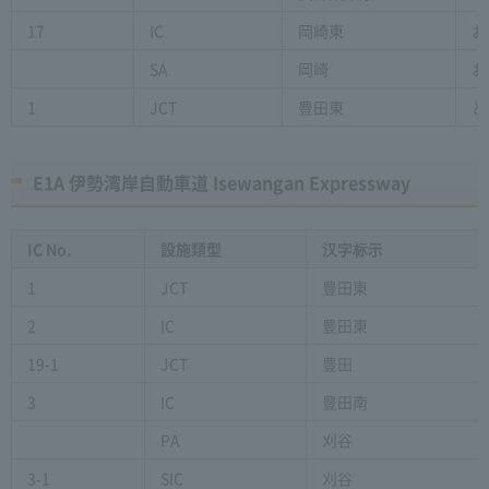
17
IC
岡崎東
お
SA
岡崎
お
1
JCT
豊田東
と
E1A 伊勢湾岸自動車道 Isewangan Expressway
IC No.
設施類型
汉字标示
1
JCT
豊田東
2
IC
豊田東
19-1
JCT
豊田
3
IC
豊田南
PA
刈谷
3-1
SIC
刈谷