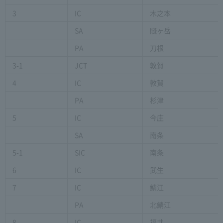
3
IC
木之本
SA
賤ヶ岳
PA
刀根
3-1
JCT
敦賀
4
IC
敦賀
PA
杉津
5
IC
今庄
SA
南条
5-1
SIC
南条
6
IC
武生
7
IC
鯖江
PA
北鯖江
8
IC
福井