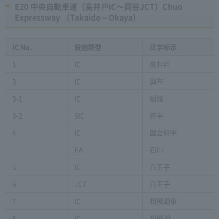
E20 中央自動車道（高井⼾IC〜岡谷JCT）Chuo
Expressway （Takaido～Okaya）
IC No.
設施類型
汉字标示
1
IC
高井戸
3
IC
調布
3-1
IC
稲城
3-2
SIC
府中
4
IC
国立府中
PA
石川
5
IC
八王子
6
JCT
八王子
7
IC
相模湖東
8
IC
相模湖