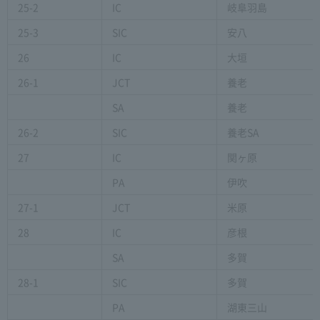
25-2
IC
岐阜羽島
25-3
SIC
安八
26
IC
大垣
26-1
JCT
養老
SA
養老
26-2
SIC
養老SA
27
IC
関ヶ原
PA
伊吹
27-1
JCT
米原
28
IC
彦根
SA
多賀
28-1
SIC
多賀
PA
湖東三山