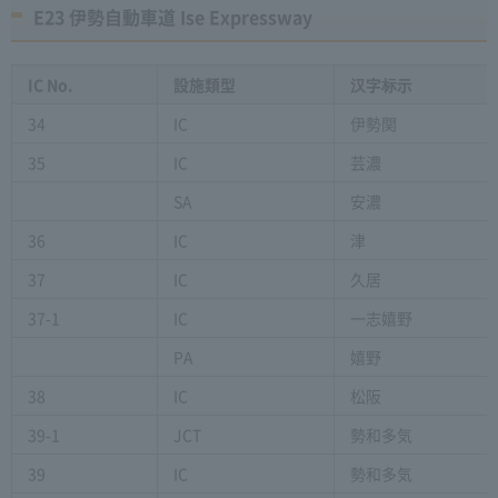
E23 伊勢自動車道 Ise Expressway
IC No.
設施類型
汉字标示
34
IC
伊勢関
35
IC
芸濃
SA
安濃
36
IC
津
37
IC
久居
37-1
IC
一志嬉野
PA
嬉野
38
IC
松阪
39-1
JCT
勢和多気
39
IC
勢和多気