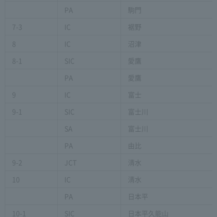
PA
駒門
7-3
IC
裾野
8
IC
沼津
8-1
SIC
愛鷹
PA
愛鷹
9
IC
富士
9-1
SIC
富士川
SA
富士川
PA
由比
9-2
JCT
清水
10
IC
清水
PA
日本平
10-1
SIC
日本平久能山