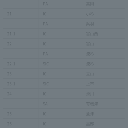
PA
高岡
21
IC
小杉
PA
呉羽
21-1
IC
富山西
22
IC
富山
PA
流杉
22-1
SIC
流杉
23
IC
立山
23-1
SIC
上市
24
IC
滑川
SA
有磯海
25
IC
魚津
26
IC
黒部