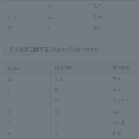
PA
入善
26-1
SIC
入善
27
IC
朝日
E19 長野自動車道 Nagano Expressway
IC No.
設施類型
汉字标示
21
JCT
岡谷
1
IC
岡谷
PA
みどり湖
2
IC
塩尻
3
IC
塩尻北
4
IC
松本