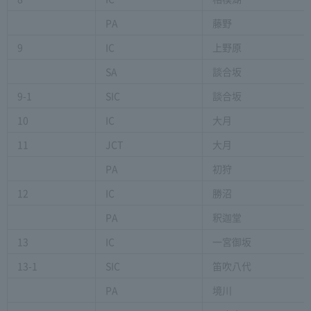
PA
藤野
9
IC
上野原
SA
談合坂
9-1
SIC
談合坂
10
IC
大月
11
JCT
大月
PA
初狩
12
IC
勝沼
PA
釈迦堂
13
IC
一宮御坂
13-1
SIC
笛吹八代
PA
境川