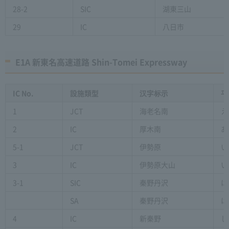
28-2
SIC
湖東三山
29
IC
八日市
E1A 新東名高速道路 Shin-Tomei Expressway
IC No.
設施類型
汉字标示
平
1
JCT
海老名南
え
2
IC
厚木南
あ
5-1
JCT
伊勢原
い
3
IC
伊勢原大山
い
3-1
SIC
秦野丹沢
は
SA
秦野丹沢
は
4
IC
新秦野
し