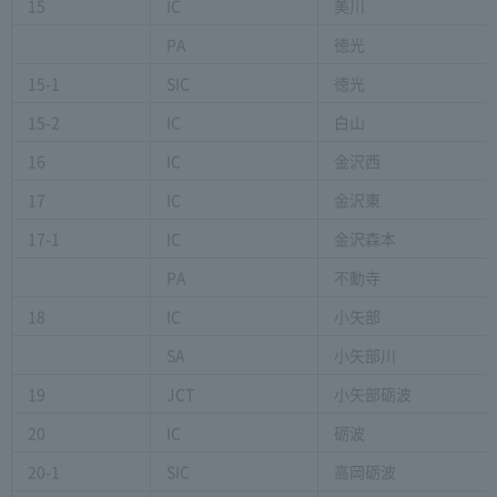
15
IC
美川
PA
徳光
15-1
SIC
徳光
15-2
IC
白山
16
IC
金沢西
17
IC
金沢東
17-1
IC
金沢森本
PA
不動寺
18
IC
小矢部
SA
小矢部川
19
JCT
小矢部砺波
20
IC
砺波
20-1
SIC
高岡砺波