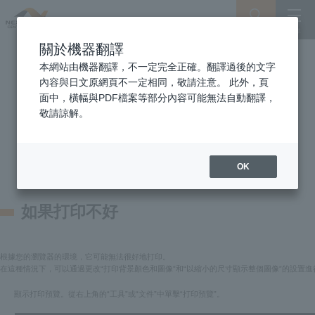
搜索
選單
關於機器翻譯
本網站由機器翻譯，不一定完全正確。翻譯過後的文字
內容與日文原網頁不一定相同，敬請注意。 此外，頁
面中，橫幅與PDF檔案等部分內容可能無法自動翻譯，
敬請諒解。
OK
如果打印不好
根據您的瀏覽器的環境，它可能無法很好地打印。
在這種情況下，可以通過更改“打印背景顏色和圖像”和“以縮小的尺寸顯示整個圖像”的設置進
顯示打印預覽。從右上角的“工具”或“文件”中單擊“打印預覽”。