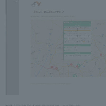
選中“打印背景色和圖像”和“縮小以顯示整個圖像”，然後單擊“確定”。