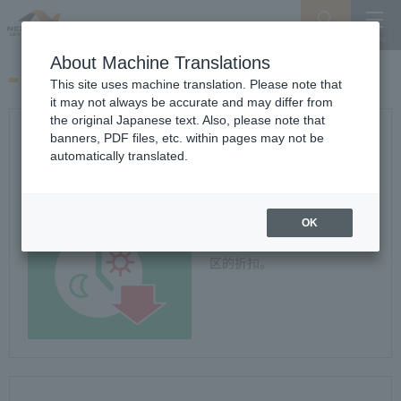
Search
Menu
About Machine Translations
ETC及折扣指南
This site uses machine translation. Please note that
it may not always be accurate and may differ from
the original Japanese text. Also, please note that
banners, PDF files, etc. within pages may not be
通行费折扣指南
automatically translated.
介绍各种折扣及ETC折扣。
OK
ETC折扣
介绍ETC时间段折扣及限定地
区的折扣。