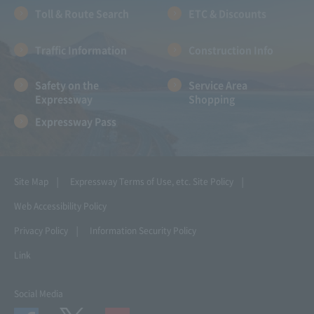
Toll & Route Search
ETC & Discounts
Traffic Information
Construction Info
Safety on the
Service Area
Expressway
Shopping
Expressway Pass
Site Map
Expressway Terms of Use, etc.
Site Policy
Web Accessibility Policy
Privacy Policy
Information Security Policy
Link
Social Media