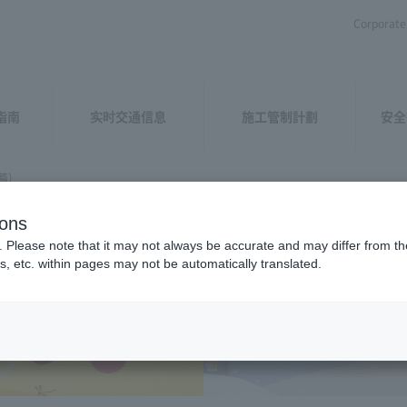
Corporate 
指南
实时交通信息
施工管制計劃
安全
篇）
ions
. Please note that it may not always be accurate and may differ from the
s, etc. within pages may not be automatically translated.