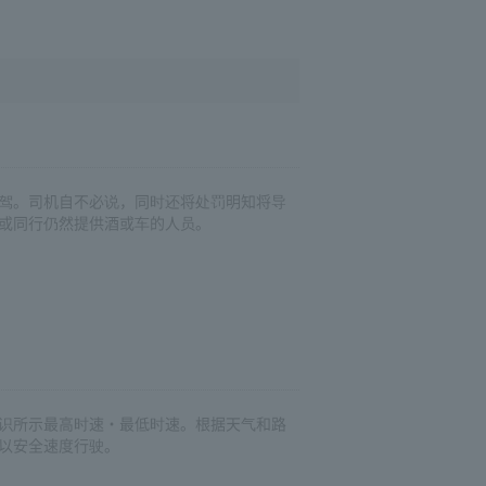
驾。司机自不必说，同时还将处罚明知将导
或同行仍然提供酒或车的人员。
识所示最高时速・最低时速。根据天气和路
以安全速度行驶。