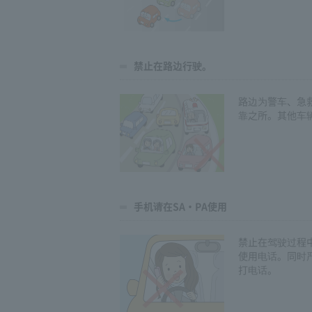
禁止在路边行驶。
路边为警车、急
靠之所。其他车
手机请在SA・PA使用
禁止在驾驶过程中
使用电话。同时
打电话。