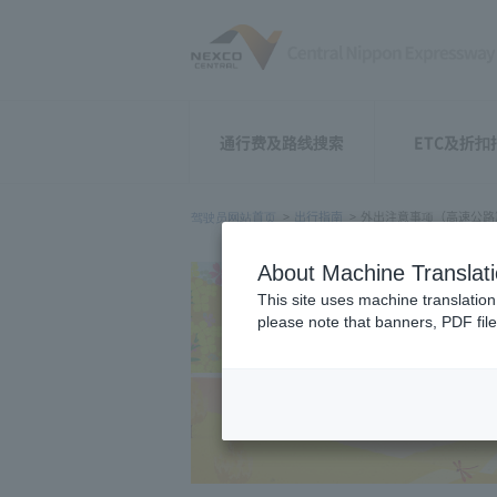
通行费及路线搜索
ETC及折扣
驾驶员网站首页
出行指南
外出注意事项（高速公路
About Machine Translat
This site uses machine translation
please note that banners, PDF file