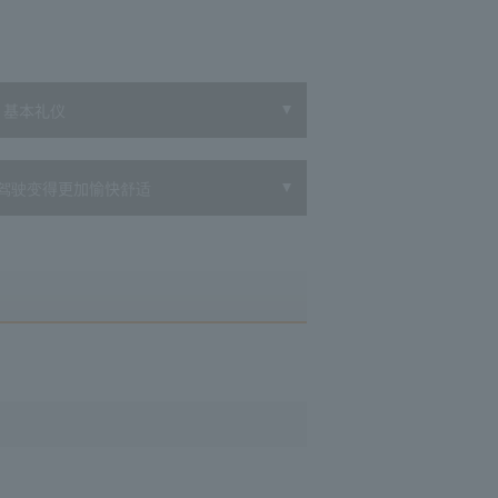
基本礼仪
驾驶变得更加愉快舒适