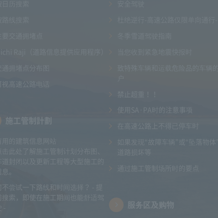
按日历搜索
安全驾驶
按路线搜索
杜绝逆行-高速公路仅限单向通行-
主要交通拥堵点
冬季雪道驾驶指南
Michi Raji（道路信息提供应用程序）
当您收到紧急地震快报时
交通拥堵点分布图
致特殊车辆和运载危险品的车辆
户
可视高速公路电话
禁止超重！！
使用SA·PA时的注意事项
施工管制計劃
在高速公路上不得已停车时
有用的建筑信息网站
如果发现“故障车辆”或“坠落物体
点击此处了解施工管制计划分布图、
道路损坏等
车道封闭以及更新工程等大型施工的
通过施工管制场所时的要点
信息。
何不尝试一下路线和时间选择？ - 提
前搜索，即使在施工期间也能舒适驾
服务区及购物
 -