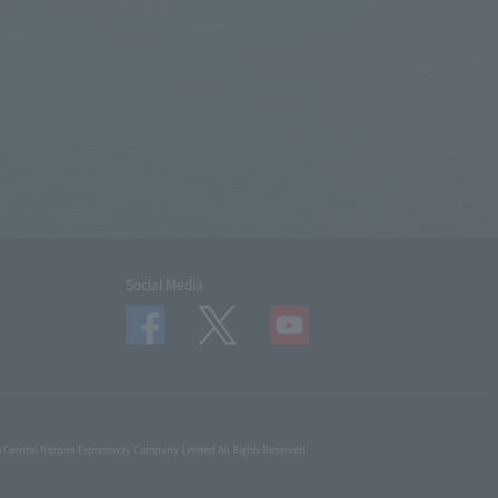
Social Media
© Central Nippon Expressway Company Limited All Rights Reserved.