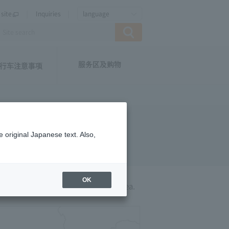
site
Inquiries
language
服务区及购物
行车注意事项
 original Japanese text. Also,
OK
of NEXCO CENTRAL Please click the area.