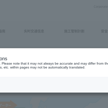
Corporate 
指南
实时交通信息
施工管制計劃
安全
ions
tion Map
. Please note that it may not always be accurate and may differ from the
s, etc. within pages may not be automatically translated.
nctions (JCT, IC, etc.) on the Expressway under the jurisdiction 