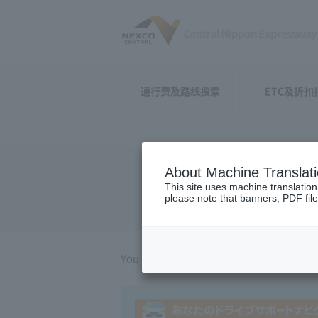
通行费及路线搜索
ETC及折扣
About Machine Translat
Sign Naviga
This site uses machine translation
please note that banners, PDF file
You can check the main signs of major ju