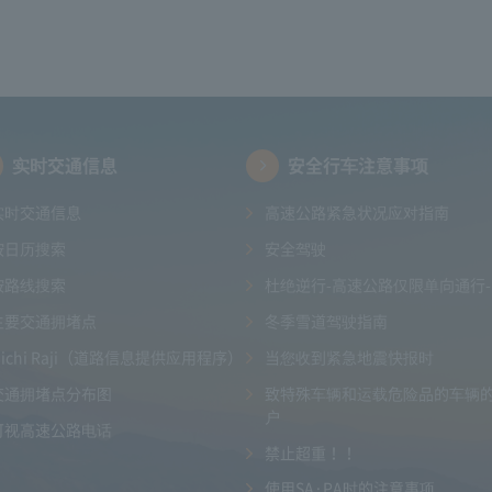
实时交通信息
安全行车注意事项
实时交通信息
高速公路紧急状况应对指南
按日历搜索
安全驾驶
按路线搜索
杜绝逆行-高速公路仅限单向通行-
主要交通拥堵点
冬季雪道驾驶指南
Michi Raji（道路信息提供应用程序）
当您收到紧急地震快报时
交通拥堵点分布图
致特殊车辆和运载危险品的车辆
户
可视高速公路电话
禁止超重！！
使用SA·PA时的注意事项