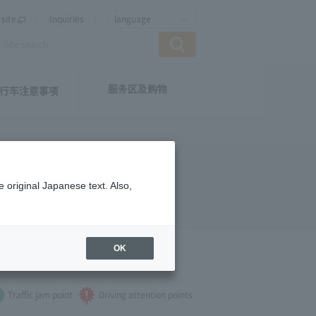
site
Inquiries
language
服务区及购物
行车注意事项
 original Japanese text. Also,
OK
 see.
Traffic jam point
Driving attention points