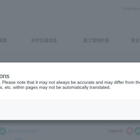
Corporate 
指南
实时交通信息
施工管制計劃
安全
ions
zuoka
(weekdays)
​ ​
. Please note that it may not always be accurate and may differ from the
s, etc. within pages may not be automatically translated.
 the traffic congestion and driving caution points that you want to
Legend:
Out-bound/outer
loop