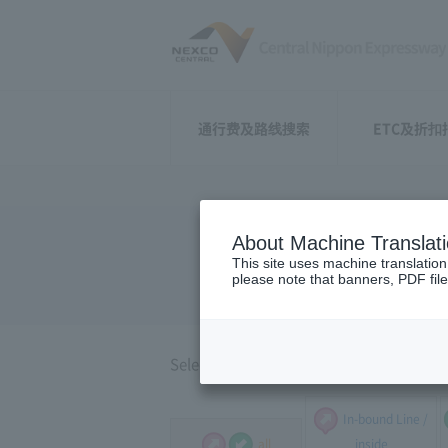
通行费及路线搜索
ETC及折扣
About Machine Translat
Around Shi
This site uses machine translation
please note that banners, PDF file
Select the direction of travel, and select
In-bound Line /
all
inside