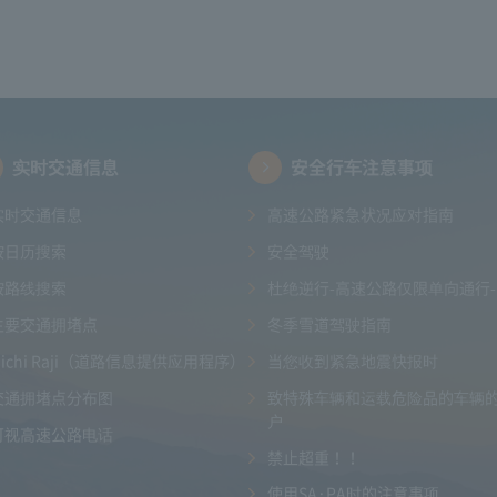
实时交通信息
安全行车注意事项
实时交通信息
高速公路紧急状况应对指南
按日历搜索
安全驾驶
按路线搜索
杜绝逆行-高速公路仅限单向通行-
主要交通拥堵点
冬季雪道驾驶指南
Michi Raji（道路信息提供应用程序）
当您收到紧急地震快报时
交通拥堵点分布图
致特殊车辆和运载危险品的车辆
户
可视高速公路电话
禁止超重！！
使用SA·PA时的注意事项