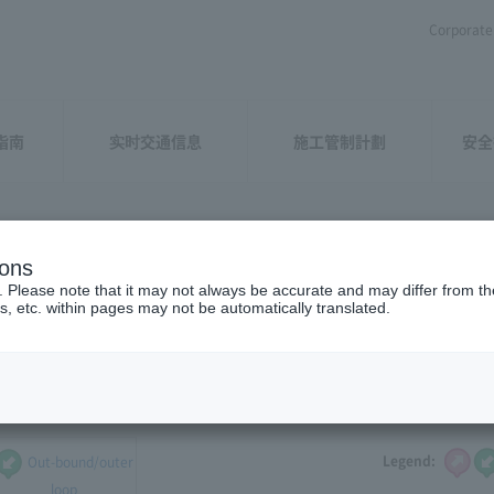
Corporate 
指南
实时交通信息
施工管制計劃
安全
ions
gano
​ ​
. Please note that it may not always be accurate and may differ from the
s, etc. within pages may not be automatically translated.
 the traffic congestion and driving caution points that you want to
Legend:
Out-bound/outer
loop