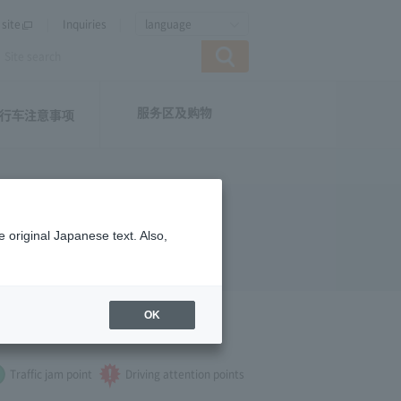
site
Inquiries
language
服务区及购物
行车注意事项
 original Japanese text. Also,
OK
 see.
Traffic jam point
Driving attention points