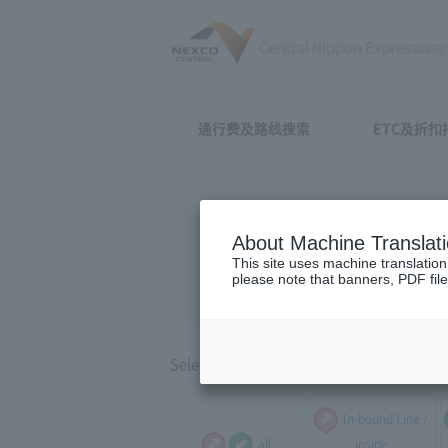
通行费及路线搜索
ETC及折扣
About Machine Translat
Around Na
This site uses machine translation
please note that banners, PDF file
Select the direction of travel, and select
In-bound Line /
all
inside