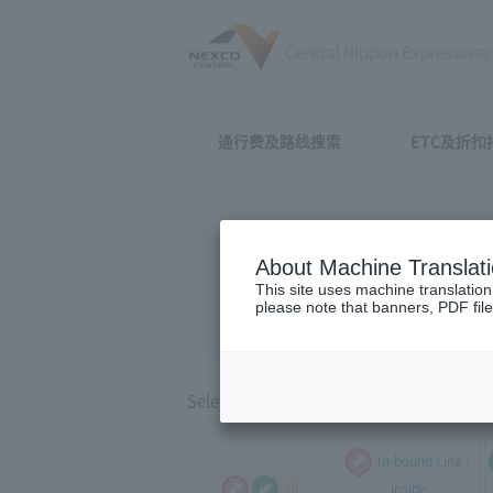
通行费及路线搜索
ETC及折扣
About Machine Translat
Around Na
This site uses machine translation
please note that banners, PDF file
Select the direction of travel, and select
In-bound Line /
all
inside