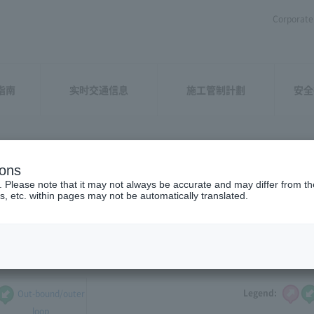
Corporate 
指南
实时交通信息
施工管制計劃
安全
ions
goya
​ ​
(holidays)
. Please note that it may not always be accurate and may differ from the
s, etc. within pages may not be automatically translated.
 the traffic congestion and driving caution points that you want to
Legend:
Out-bound/outer
loop