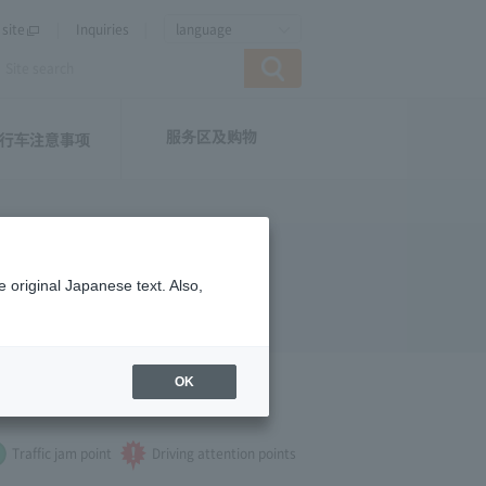
site
Inquiries
language
服务区及购物
行车注意事项
 original Japanese text. Also,
OK
 see.
Traffic jam point
Driving attention points