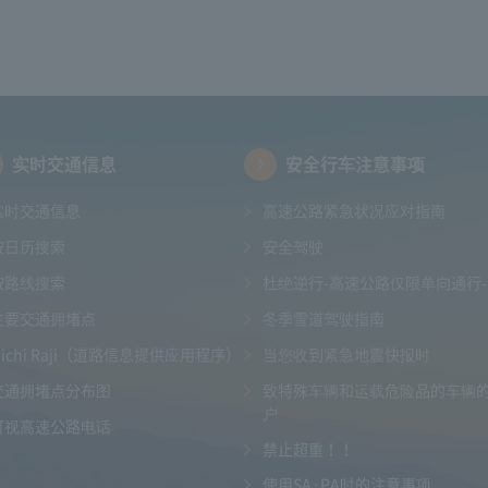
实时交通信息
安全行车注意事项
实时交通信息
高速公路紧急状况应对指南
按日历搜索
安全驾驶
按路线搜索
杜绝逆行-高速公路仅限单向通行-
主要交通拥堵点
冬季雪道驾驶指南
Michi Raji（道路信息提供应用程序）
当您收到紧急地震快报时
交通拥堵点分布图
致特殊车辆和运载危险品的车辆
户
可视高速公路电话
禁止超重！！
使用SA·PA时的注意事项