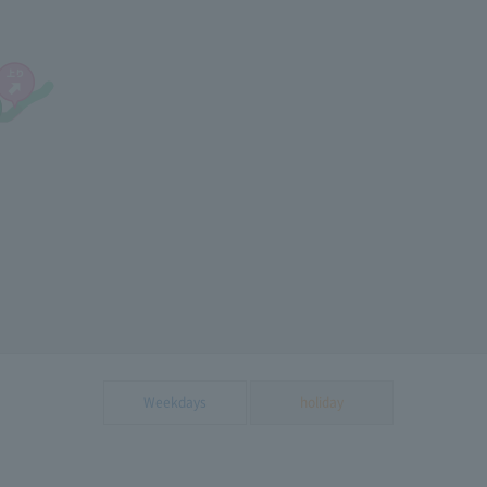
Weekdays
holiday