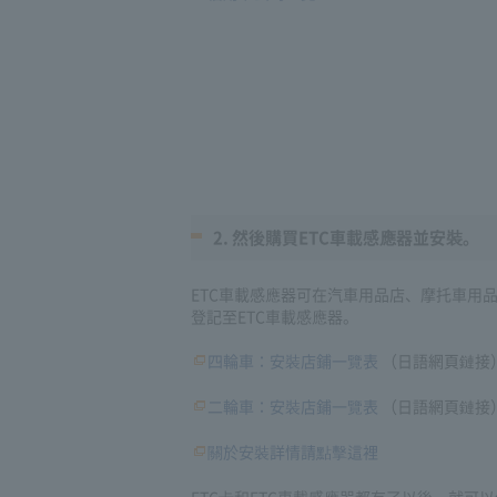
2. 然後購買ETC車載感應器並安裝。
ETC車載感應器可在汽車用品店、摩托車用
登記至ETC車載感應器。
四輪車：安裝店鋪一覽表
（日語網頁鏈接
二輪車：安裝店鋪一覽表
（日語網頁鏈接
關於安裝詳情請點擊這裡
ETC卡和ETC車載感應器都有了以後，就可以