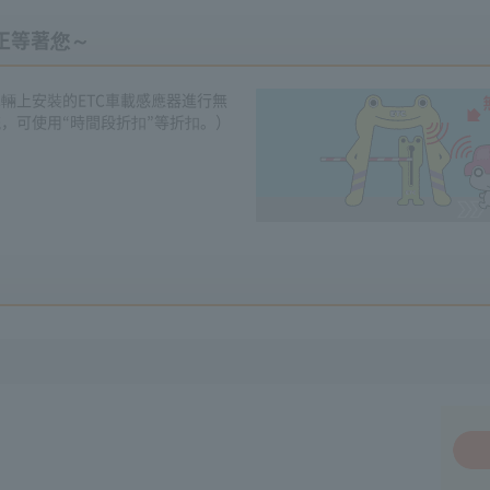
C正等著您～
輛上安裝的ETC車載感應器進行無
統，可使用“時間段折扣”等折扣。）
。