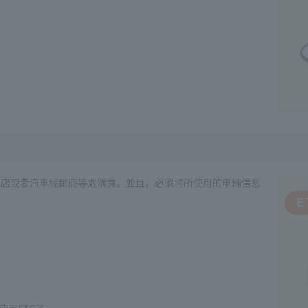
品店或者汽車經銷商等處購買。並且，必須將所使用的車輛信息
）
）
使用ETC了。