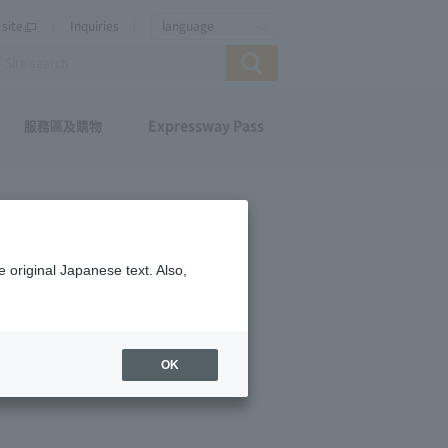
site
Inquiries
language
Expressway Pass
服務區及購物
 original Japanese text. Also,
OK