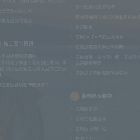
Michi Raji（道路資訊提供應用程式）
當您收到地震速報時
交通壅塞路段地圖
特種車輛與危險物品運載車輛請
可視高速公路電話
嚴禁超重！
使用SA·PA時的註意事項
施工管制資訊
在高速道路不得已停車時
有用的建築資訊網站
如果發現「故障車」或「墜落物
點擊此處了解施工管制預定地圖、車
或道路損壞等
道封閉以及更新工程等大型施工的資
通過施工管制場所時的要點
訊。
搜索嘗試路線和時間選擇？
服務區及購物
從地圖搜尋
從現在位置搜尋
設施及服務介紹
攻略指南