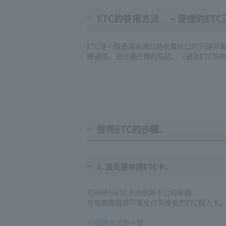
ETC的啓用方法 ～便捷的ET
ETC是一個通過高速公路收費站口的天線與車
線通信，支付通行費的系統。（通過ETC系
啓用ETC的步驟。
1. 首先要申請ETC卡。
可向發行ETC卡的信用卡公司申請。
也有無需信用只需支付保證金的ETC個人卡
信用卡公司一覽