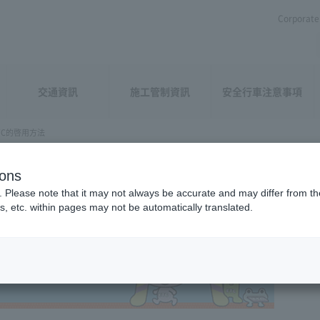
Corporate 
交通資訊
施工管制資訊
安全行車注意事項
TC的啓用方法
ions
. Please note that it may not always be accurate and may differ from the
s, etc. within pages may not be automatically translated.