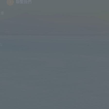
聯繫我們
注意
體」