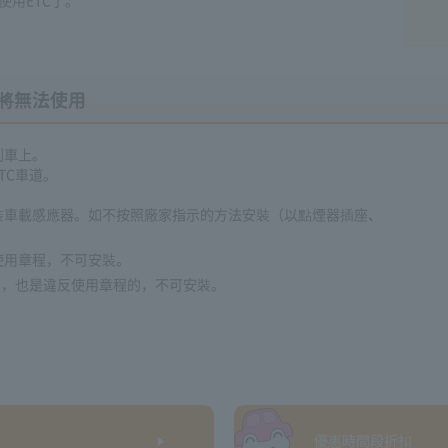
將無法使用
到車上。
TC車道。
裝車載感應器。如不按照廠家指示的方法安裝（以點煙器插座、
使用章程，不可安裝。
車，也是違反使用章程的，不可安裝。
優惠時間段折扣