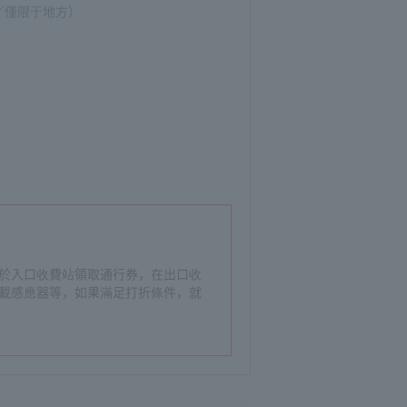
／僅限于地方）
請於入口收費站領取通行券，在出口收
車載感應器等，如果滿足打折條件，就