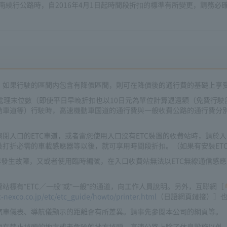
繞行公路時，自2016年4月1日起時間段折扣的標準有所變更，請務必確
。如果行駛的區間内包含有降價區間，則可在降價後的通行費的基礎上享
處理末位數（即使平日早晚折扣也以10日元為單位計算退還額（免費行
動車道等）行駛時，高速機動車国道的通行費與一般收費公路的通行費分別
閉入口的ETC車道，或者當您使用入口沒有ETC裝置的收費站時，請於入
打折必需的車載感應器等以後，就可享用時間段折扣。（如果有安裝ETC2
器發生故障，又或者使用臨時編號，在入口收費站無法以ETC無線通信感
標有"ETC／一般"或"一般"的通道，向工作人員說明。另外，互聯網［
c-nexco.co.jp/etc/etc_guide/howto/printer.html
（日語網頁鏈接）］
汽車儀表、導航儀顯示的距離會有所差異。請事先參閲本公司的網頁等。
勿在禁止掉頭的地方或者危險的地方掉頭。高速公路上除了休息設施以外