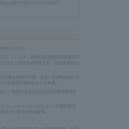
認上述的“
時間段折扣的時間標準
”。
受殘疾人折扣。
駛部分））。此外，連續在高速機動車国道和部
以10日元為單位處理末位數，因此有時折扣
口收費站領取通行券，在出口收費站請將ETC
.0 車載感應器請務必告知職員。）
應通行，則無法適用假日折扣等各種時間段折
http://www.etc-meisai.jp/
（日語網頁鏈
也提供發行使用證明的服務。
，原則上嚴禁停車泊車。如需調節時間，請調