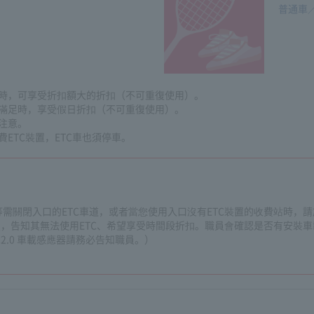
普通車
時，可享受折扣額大的折扣（不可重復使用）。
滿足時，享受假日折扣（不可重復使用）。
注意。
ETC裝置，ETC車也須停車。
需關閉入口的ETC車道，或者當您使用入口沒有ETC裝置的收費站時，
員，告知其無法使用ETC、希望享受時間段折扣。職員會確認是否有安裝
2.0 車載感應器請務必告知職員。）