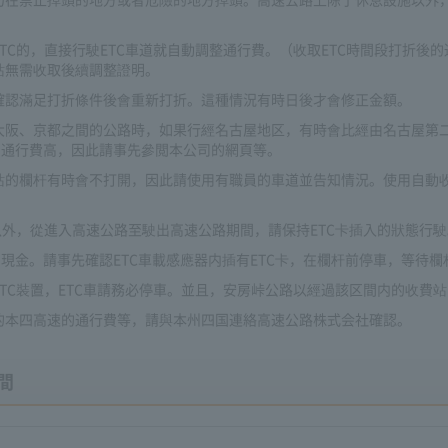
TC的，直接行駛ETC車道就自動調整通行費。（收取ETC時間段打折後
站無需收取後續調整證明。
確認滿足打折條件後會重新打折。這種情況有時日後才會修正金額。
大阪、京都之間的公路時，如果行經名古屋地区，有時會比經由名古屋第二
路的通行費高，因此請事先參閲本公司的網頁等。
站的欄杆有時會不打開，因此請使用有職員的車道並告知情況。使用自動收
以外，從進入高速公路至駛出高速公路期間，請保持ETC卡插入的狀態行駛
用現金。請事先確認ETC車載感應器内插有ETC卡，在欄杆前停車，等待
TC裝置，ETC車請務必停車。並且，安房峠公路以經過該区間内的收費
的本四高速的通行費等，請與本州四国連絡高速公路株式会社確認。
間