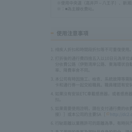
※使用中央道（高井戸～八王子）、新湘南
※：■為主線收費站。
使用注意事項
殘疾人折扣和時間段折扣等不可重復使用
打折後的通行費四捨五入以10日元為單位
分收費公路（伊勢湾岸公路、東海環状自
率、降費率會不同。
本公司有時因施工、檢查、系統故障等需關
卡和通行券一起交給職員。職員確認有安裝
如果沒有安裝ETC車載感應器，或者感應
扣。
如果需要使用證明，請在支付通行費的收費站
接）］或本公司的主要SA［
http://dc2.
行駛距離以業務許可的距離為準，有時與
爲了周圍的乘客及駕駛員自身的安全，請