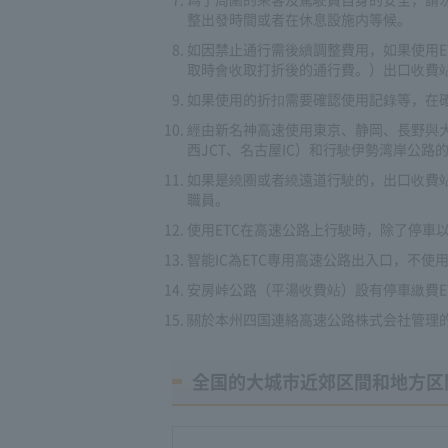
整出發時間或者在休息設施内等候。
如因禁止通行需後續調整費用，如果使用E
取時會收取打折後的通行費。）出口收費
如果使用的折扣需要確認使用記錄等，在
經由新名神高速使用東京、静岡、長野與
西JCT、名古屋IC）和行駛伊勢湾岸公
如果是繞圈或者繞遠道行駛的，出口收費
職員。
使用ETC在高速公路上行駛時，除了停車
智能IC為ETC専用高速公路出入口，不使
安房峠公路（平湯收費站）設有停車繳費E
關於本州四国連絡高速公路株式会社管理
全国的大城市近郊区間和地方区