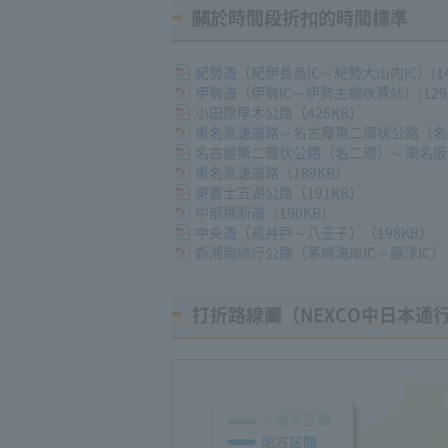
關於時間段折扣的時間標準
紀勢道（紀伊長島IC～紀勢大山内IC）(14
伊勢道（伊勢IC～伊勢主線收費站）(129K
小田原厚木公路（426KB）
東名高速道路～名古屋第二環状公路（名二
名古屋第二環状公路（名二環）～東名阪道
東名高速道路（189KB）
東富士五湖公路（191KB）
中部横断道（190KB）
中央道（高井戸～八王子）（198KB）
新湘南繞行公路（茅崎海岸IC～藤澤IC）（
打折路線圖（NEXCO中日本通