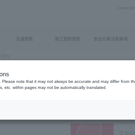
Corporate 
交通資訊
施工管制資訊
安全行車注意事項
TC折扣
ions
. Please note that it may not always be accurate and may differ from the
s, etc. within pages may not be automatically translated.
情，請務必確認。
② 假