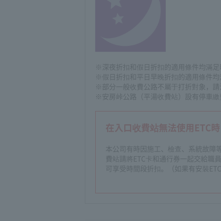
※深夜折扣和假日折扣的適用條件均滿足
※假日折扣和平日早晚折扣的適用條件均
※部分一般收費公路不屬于打折對象，請
※安房峠公路（平湯收費站）設有停車繳費
在入口收費站無法使用ETC時
本公司有時因施工、檢查、系統故障等
費站請將ETC卡和通行券一起交給職
可享受時間段折扣。（如果有安裝ETC