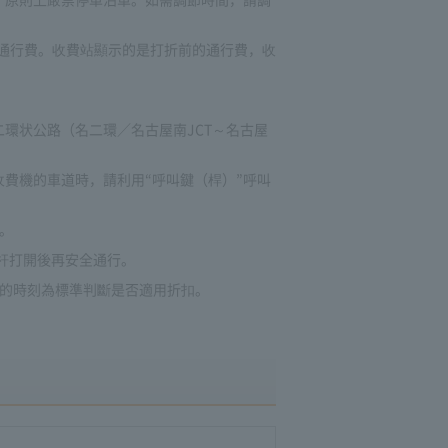
的通行費。收費站顯示的是打折前的通行費，收
環状公路（名二環／名古屋南JCT～名古屋
費機的車道時，請利用“呼叫鍵（桿）”呼叫
。
欄杆打開後再安全通行。
站的時刻為標準判斷是否適用折扣。