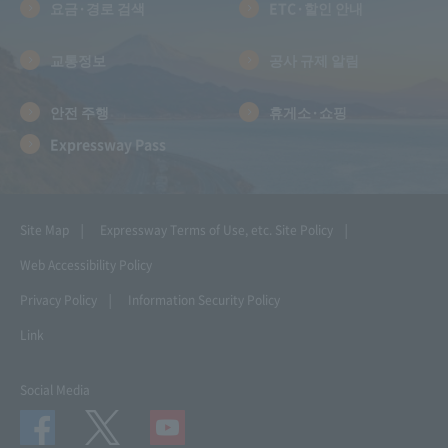
요금·경로 검색
ETC·할인 안내
교통정보
공사 규제 알림
안전 주행
휴게소·쇼핑
Expressway Pass
Site Map
Expressway Terms of Use, etc.
Site Policy
Web Accessibility Policy
Privacy Policy
Information Security Policy
Link
Social Media