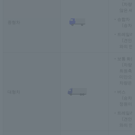
（차량 
않은 세
승합차
중형차
（승차 정
트레일러
（견인 
와의 연
보통 화물
（차량 총
최원축거 
미만으로 
차량은 
대형차
버스
（승차 정
정원이 
트레일러
（견인 
와의 연