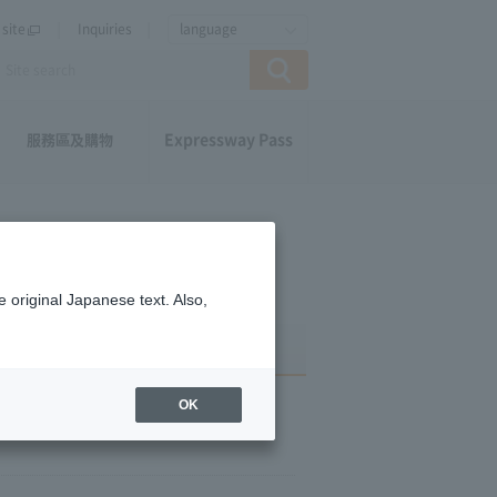
site
Inquiries
language
Expressway Pass
服務區及購物
 original Japanese text. Also,
OK