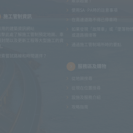
嚴禁超重！
使用SA·PA時的註意事項
施工管制資訊
在高速道路不得已停車時
有用的建築資訊網站
如果發現「故障車」或「墜落物
點擊此處了解施工管制預定地圖、車
或道路損壞等
道封閉以及更新工程等大型施工的資
通過施工管制場所時的要點
訊。
搜索嘗試路線和時間選擇？
服務區及購物
從地圖搜尋
從現在位置搜尋
設施及服務介紹
攻略指南