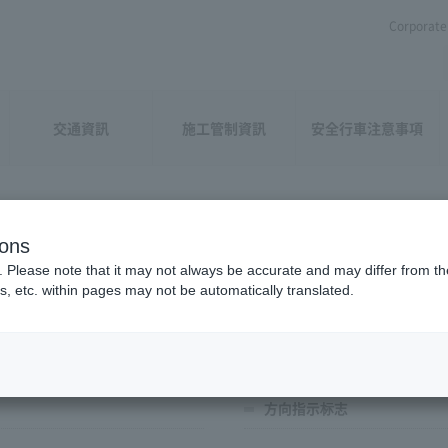
Corporate 
交通資訊
施工管制資訊
安全行車注意事項
ions
. Please note that it may not always be accurate and may differ from the
s, etc. within pages may not be automatically translated.
方向指示标志