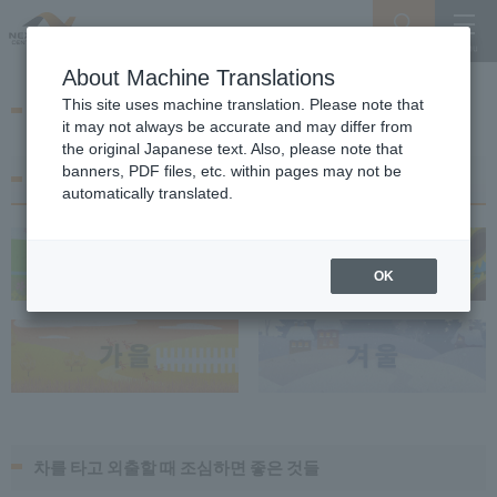
Search
Menu
About Machine Translations
나들이 가이드
This site uses machine translation. Please note that
it may not always be accurate and may differ from
the original Japanese text. Also, please note that
banners, PDF files, etc. within pages may not be
사계절 나들이 캘린더
automatically translated.
OK
차를 타고 외출할 때 조심하면 좋은 것들