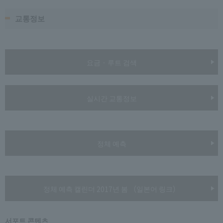
교통정보
요금 · 루트 검색
실시간 교통정보
정체 예측
정체 예측 캘린더 2017년 봄 （일본어 링크）
서포트 콘텐츠