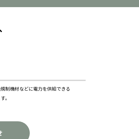
、
通規制機材などに電力を供給できる
ます。
せ