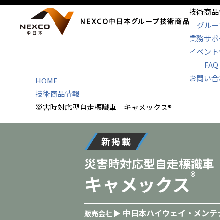
技術商品
グルー
業務サポ
イベント
FAQ
お問い合
HOME
技術商品情報
災害時対応型自走標識車 キャメックス®
新掲載
災害時対応型自走標識車
®
キャメックス
中日本ハイウェイ・メンテ
販売会社