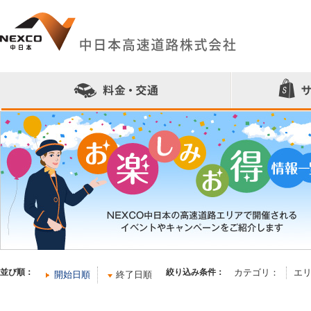
料金・交通ホーム
>
お楽しみ・お得情報一覧
並び順：
絞り込み条件：
カテゴリ：
エ
開始日順
終了日順