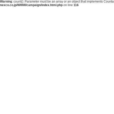
Warning
: count(): Parameter must be an array or an object that implements Counta
nexco.co.jp/WWW/campaign/index.html.php
on line
116