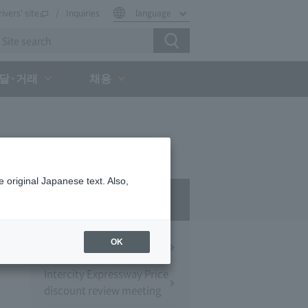
rivers' site
Inquiries
language
달·거래
채용
 original Japanese text. Also,
Press Room
OK
Press Conference
Intercity Expressway Price
discount review meeting