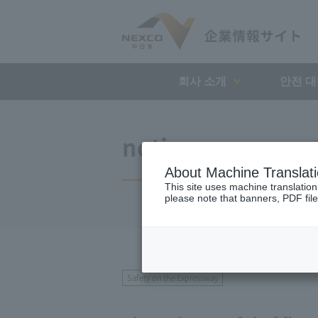
회사 소개
안전 
notice
About Machine Translat
This site uses machine translation
please note that banners, PDF file
Safety on the Expressway