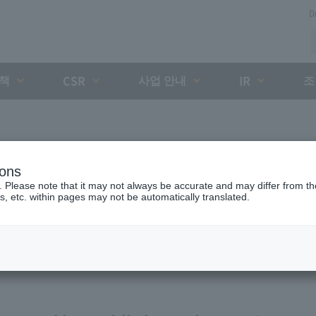
D
대책
사업 안내
조
CSR
IR
ions
. Please note that it may not always be accurate and may differ from the
s, etc. within pages may not be automatically translated.