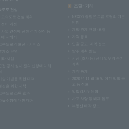
조달·거래
속도로 건설
NEXCO 중일본 그룹 조달의 기본
고속도로 건설 계획
방침
정비 과정
계약 관계 규정·요령
사업 인정에 관한 적기 신청 등
자격 등록
에 대해서
입찰 공고·계약 정보
고속도로의 보전 · 서비스
발주 계획 발표
휴게소 운영
시공 (조사 등) 관리 업무의 중기
기타 사업
계획
근접 공사 실시 전의 신청에 대해
계약 통계
서
2020 년 11 월 16 일 이전 입찰 공
기술 개발을 위한 대책
고 등 정보
환경을 위한 대책
입찰감시위원회
고속도로 스톡 효과
사고 차량 등 배제 업무
자율주행에 대한 대처
부동산 매각 정보