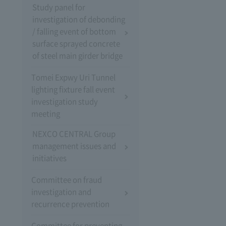
Study panel for
investigation of debonding
/ falling event of bottom
surface sprayed concrete
of steel main girder bridge
Tomei Expwy Uri Tunnel
lighting fixture fall event
investigation study
meeting
NEXCO CENTRAL Group
management issues and
initiatives
Committee on fraud
investigation and
recurrence prevention
Committee for preventing