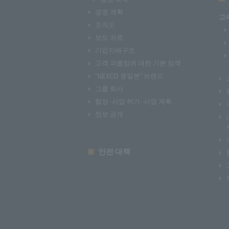
경영 계획
고
조직도
보도 자료
기업지배구조
고객 괴롭힘에 대한 기본 정책
'NEXCO 중일본' 브랜드
그룹 회사
협정·사업 허가·사업 계획
정보 공개
안전 대책