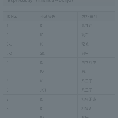
IC No.
시설 유형
한자 표기
1
IC
高井戸
3
IC
調布
3-1
IC
稲城
3-2
SIC
府中
4
IC
国立府中
PA
石川
5
IC
八王子
6
JCT
八王子
7
IC
相模湖東
8
IC
相模湖
PA
藤野