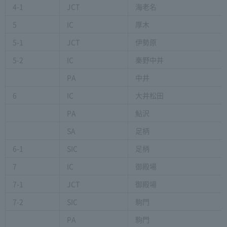
4-1
JCT
海老名
5
IC
厚木
5-1
JCT
伊勢原
5-2
IC
秦野中井
PA
中井
6
IC
大井松田
PA
鮎沢
SA
足柄
6-1
SIC
足柄
7
IC
御殿場
7-1
JCT
御殿場
7-2
SIC
駒門
PA
駒門