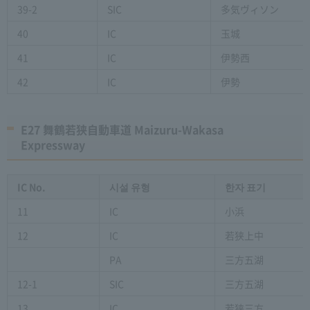
39-2
SIC
多気ヴィソン
40
IC
玉城
41
IC
伊勢西
42
IC
伊勢
E27 舞鶴若狭自動車道 Maizuru-Wakasa
Expressway
IC No.
시설 유형
한자 표기
11
IC
小浜
12
IC
若狭上中
PA
三方五湖
12-1
SIC
三方五湖
13
IC
若狭三方