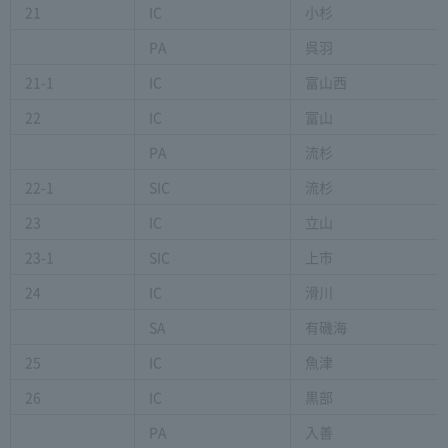
21
IC
小杉
PA
呉羽
21-1
IC
富山西
22
IC
富山
PA
流杉
22-1
SIC
流杉
23
IC
立山
23-1
SIC
上市
24
IC
滑川
SA
有磯海
25
IC
魚津
26
IC
黒部
PA
入善