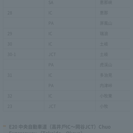
SA
恵那峡
28
IC
恵那
PA
屏風山
29
IC
瑞浪
30
IC
土岐
30-1
JCT
土岐
PA
虎渓山
31
IC
多治見
PA
内津峠
32
IC
小牧東
23
JCT
小牧
E20 中央自動車道（高井⼾IC〜岡谷JCT）Chuo
Expressway （Takaido～Okaya）