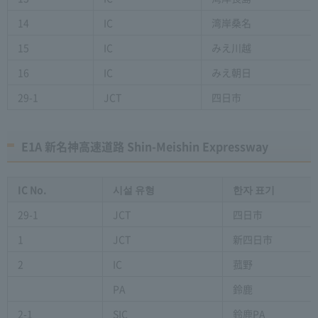
14
IC
湾岸桑名
15
IC
みえ川越
16
IC
みえ朝日
29-1
JCT
四日市
E1A 新名神高速道路 Shin-Meishin Expressway
IC No.
시설 유형
한자 표기
29-1
JCT
四日市
1
JCT
新四日市
2
IC
菰野
PA
鈴鹿
2-1
SIC
鈴鹿PA