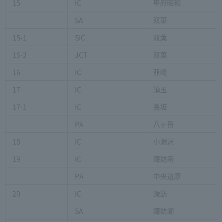
15
IC
甲府昭和
SA
双葉
15-1
SIC
双葉
15-2
JCT
双葉
16
IC
韮崎
17
IC
須玉
17-1
IC
長坂
PA
八ヶ岳
18
IC
小淵沢
19
IC
諏訪南
PA
中央道原
20
IC
諏訪
SA
諏訪湖