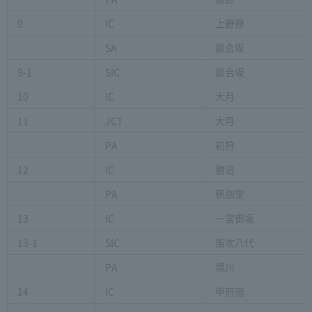
9
IC
上野原
SA
談合坂
9-1
SIC
談合坂
10
IC
大月
11
JCT
大月
PA
初狩
12
IC
勝沼
PA
釈迦堂
13
IC
一宮御坂
13-1
SIC
笛吹八代
PA
境川
14
IC
甲府南