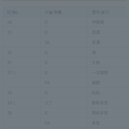
IC No.
시설 유형
한자 표기
34
IC
伊勢関
35
IC
芸濃
SA
安濃
36
IC
津
37
IC
久居
37-1
IC
一志嬉野
PA
嬉野
38
IC
松阪
39-1
JCT
勢和多気
39
IC
勢和多気
PA
多気