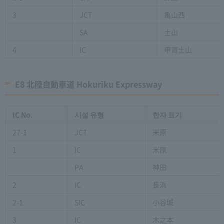
3
JCT
亀山西
SA
土山
4
IC
甲賀土山
E8 北陸自動車道 Hokuriku Expressway
IC No.
시설 유형
한자 표기
27-1
JCT
米原
1
IC
米原
PA
神田
2
IC
長浜
2-1
SIC
小谷城
3
IC
木之本