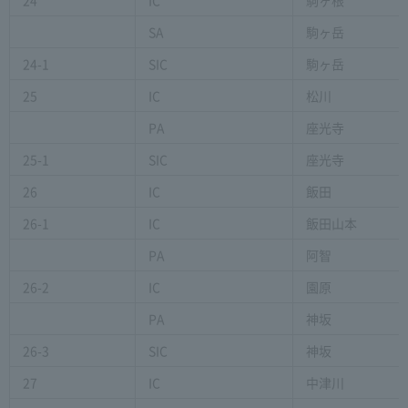
SA
駒ヶ岳
24-1
SIC
駒ヶ岳
25
IC
松川
PA
座光寺
25-1
SIC
座光寺
26
IC
飯田
26-1
IC
飯田山本
PA
阿智
26-2
IC
園原
PA
神坂
26-3
SIC
神坂
27
IC
中津川