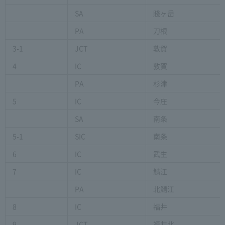
SA
賤ヶ岳
PA
刀根
3-1
JCT
敦賀
4
IC
敦賀
PA
杉津
5
IC
今庄
SA
南条
5-1
SIC
南条
6
IC
武生
7
IC
鯖江
PA
北鯖江
8
IC
福井
9
JCT
福井北