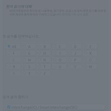
한자 읽기에 대해
NEXCO중일본은 한자로 된 나들목명, 분기점명, 요금소명 등의 영문 표기를 아래 링
크에 게재된 원칙에 따라 기재하고 있습니다.
한자 읽기의 상세 설명
첫 글자를 선택하십시오.
All
A
B
C
D
E
F
G
H
I
J
K
L
M
N
O
P
Q
R
S
T
U
V
W
X
Y
Z
검색 결과 좁히기
Interchange(IC) / Smart Interchange(SIC)