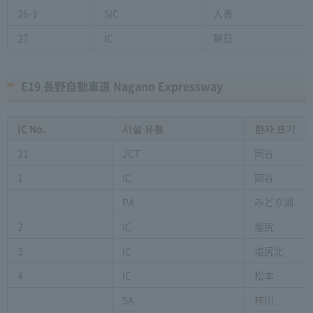
26-1
SIC
入善
27
IC
朝日
E19 長野自動車道 Nagano Expressway
IC No.
시설 유형
한자 표기
21
JCT
岡谷
1
IC
岡谷
PA
みどり湖
2
IC
塩尻
3
IC
塩尻北
4
IC
松本
SA
梓川