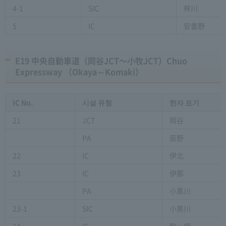
4-1
SIC
梓川
5
IC
安曇野
E19 中央自動車道（岡谷JCT〜⼩牧JCT）Chuo
Expressway （Okaya～Komaki）
IC No.
시설 유형
한자 표기
21
JCT
岡谷
PA
辰野
22
IC
伊北
23
IC
伊那
PA
小黒川
23-1
SIC
小黒川
24
IC
駒ヶ根