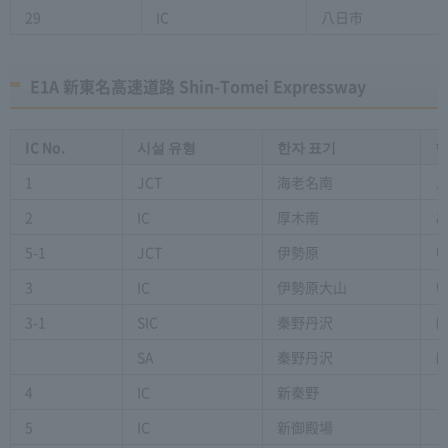
29
IC
八日市
E1A 新東名高速道路 Shin-Tomei Expressway
IC No.
시설 유형
한자 표기
한
1
JCT
海老名南
2
IC
厚木南
5-1
JCT
伊勢原
3
IC
伊勢原大山
3-1
SIC
秦野丹沢
SA
秦野丹沢
4
IC
新秦野
5
IC
新御殿場