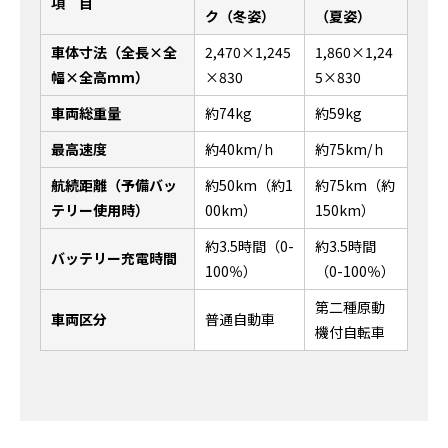
項 目
ク（冬姿）
（夏姿）
車体寸法（全長×全
2,470×1,245
1,860×1,24
幅×全高mm）
×830
5×830
車両総重量
約74kg
約59kg
最高速度
約40km/ｈ
約75km/ｈ
航続距離（予備バッ
約50km（約1
約75km（約
テリー使用時）
00km）
150km）
約3.5時間（0-
約3.5時間
バッテリー充電時間
100％）
（0-100％）
第二種原動
車両区分
普通自動車
機付自転車