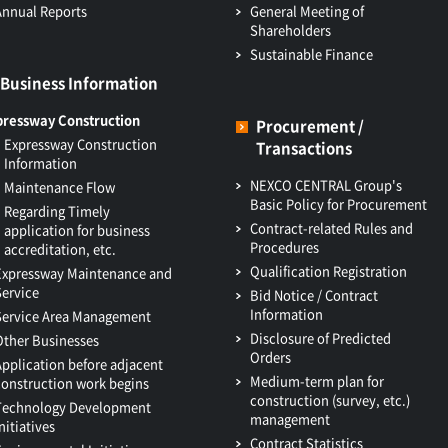
Annual Reports
General Meeting of
Shareholders
Sustainable Finance
Business Information
pressway Construction
Procurement /
Expressway Construction
Transactions
Information
NEXCO CENTRAL Group's
Maintenance Flow
Basic Policy for Procurement
Regarding Timely
Contract-related Rules and
application for business
Procedures
accreditation, etc.
Qualification Registration
Expressway Maintenance and
Service
Bid Notice / Contract
Information
Service Area Management
Disclosure of Predicted
Other Businesses
Orders
Application before adjacent
Medium-term plan for
construction work begins
construction (survey, etc.)
Technology Development
management
nitiatives
Contract Statistics