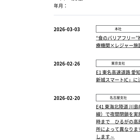
年月：
2026-03-03
本社
“食のバリアフリー
療機関×レジャー施
2026-02-26
東京支社
E1 東名高速道路 
新城スマートIC」に
2026-02-20
名古屋支社
E41 東海北陸道 
線）で夜間閉鎖を実施
時まで ひるがの高原
所によって異なります
します～