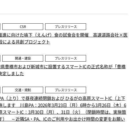
CSR
プレスリリース
”推進に向けた嚥下（えんげ）食の試食会を開催 高速道路会社×医
設による共創プロジェクト
開通・建設
プレスリリース
愛知県豊橋市および新城市に設置するスマートICの正式名称が「豊橋
決定しました
交通・規制
プレスリリース
川島PA（上り）で昼夜連続閉鎖および ひるがの高原スマートIC（上下
します 川島PA：2026年3月23日（月）6時から3月26日（木）6
スマートIC：3月30日（月）、31日（火）（閉鎖時間は、実施箇
） ～近隣SA・PA、ICのご利用やお出かけ時間の変更をお願い