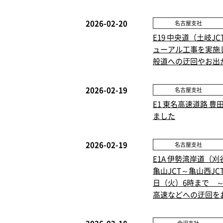
2026-02-20
名古屋支社
E19 中央道（土岐
ューアル工事を実施し
般道への迂回やお出
2026-02-19
名古屋支社
E1 東名高速道路 
ました
2026-02-19
名古屋支社
E1A 伊勢湾岸道（刈
亀山JCT～亀山西JC
日（火）6時まで ～E
高速などへの迂回を