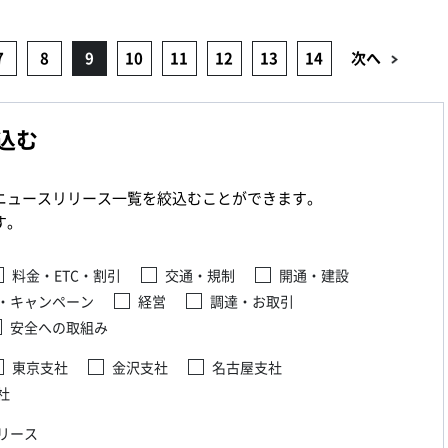
7
8
9
10
11
12
13
14
次へ
込む
ニュースリリース一覧を絞込むことができます。
す。
料金・ETC・割引
交通・規制
開通・建設
・キャンペーン
経営
調達・お取引
安全への取組み
東京支社
金沢支社
名古屋支社
社
リース