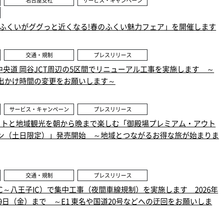
名古屋支社
サービス・キャンペーン
「ふくいがググっと近くなる!春のふくい魅力フェア」を開催します
交通・規制
プレスリリース
 E20 中央道 岡谷JCT周辺の5区間でリニューアル工事を実施します ～
出かけ時間の変更をお願いします～
サービス・キャンペーン
プレスリリース
ットと地域観光を朝から晩まで楽しむ「御殿場プレミアム・アウト
ン（土日限定）」発売開始 ～地域とつながるお得な旅が始まりま
交通・規制
プレスリリース
戸IC～八王子IC）で集中工事（夜間車線規制）を実施します 2026年
29日（金）まで ～E1 東名や国道20号などへの迂回をお願いしま