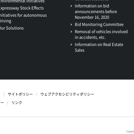
Environmental Initiatives
Information on bid
Expressway Stock Effects
announcements before
Initiatives for autonomous
November 16, 2020
driving
Bid Monitoring Committee
Our Solutions
Removal of vehicles involved
in accidents, etc.
Information on Real Estate
Sales
等
サイトポリシー
ウェブアクセシビリティポリシー
シー
リンク
Copyri