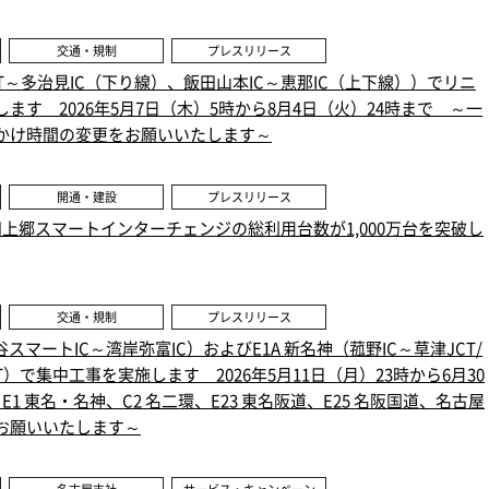
交通・規制
プレスリリース
JCT～多治見IC（下り線）、飯田山本IC～恵那IC（上下線））でリニ
ます 2026年5月7日（木）5時から8月4日（火）24時まで ～一
かけ時間の変更をお願いいたします～
開通・建設
プレスリリース
豊田上郷スマートインターチェンジの総利用台数が1,000万台を突破し
交通・規制
プレスリリース
谷スマートIC～湾岸弥富IC）およびE1A 新名神（菰野IC～草津JCT/
T）で集中工事を実施します 2026年5月11日（月）23時から6月30
1 東名・名神、C2 名二環、E23 東名阪道、E25 名阪国道、名古屋
お願いいたします～