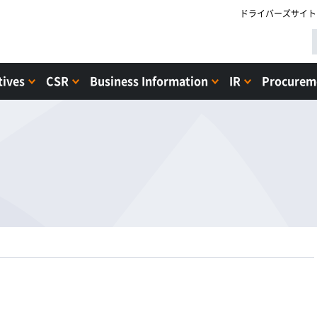
ドライバーズサイト
tives
CSR
Business Information
IR
Procureme