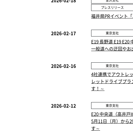
2026-02-18
金沢支社
プレスリリース
福井県PRイベント
2026-02-17
東京支社
E19 長野道 E19
一般道への迂回やお
2026-02-16
東京支社
4社連携でアウトレ
レットドライブプラ
す！～
2026-02-12
東京支社
E20 中央道（高井
5月11日（月）から
す～