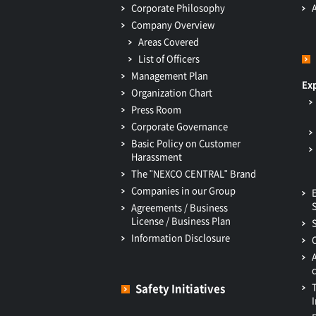
Corporate Philosophy
Company Overview
Areas Covered
List of Officers
Management Plan
Ex
Organization Chart
Press Room
Corporate Governance
Basic Policy on Customer
Harassment
The "NEXCO CENTRAL" Brand
Companies in our Group
Agreements / Business
License / Business Plan
Information Disclosure
Safety Initiatives
I