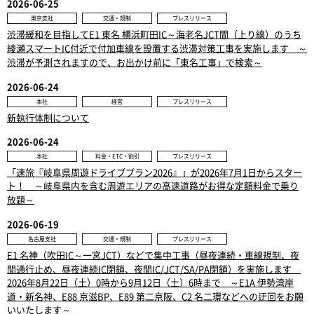
2026-06-25
東京支社
交通・規制
プレスリリース
渋滞緩和を目指してE1 東名 横浜町田IC～海老名JCT間（上り線）のうち
綾瀬スマートIC付近で付加車線を設置する渋滞対策工事を実施します ～
渋滞が予測されますので、お出かけ前に「東名工事」で検索～
2026-06-24
本社
経営
プレスリリース
新執行体制について
2026-06-24
本社
料金・ETC・割引
プレスリリース
「速旅『岐阜県周遊ドライブプラン2026』」が2026年7月1日からスター
ト！ ～岐阜県内を含む周遊エリアの高速道路がお得な定額料金で乗り
放題～
2026-06-19
名古屋支社
交通・規制
プレスリリース
E1 名神（吹田IC～一宮JCT）などで集中工事（昼夜連続・車線規制、夜
間通行止め、昼夜連続IC閉鎖、夜間IC/JCT/SA/PA閉鎖）を実施します
2026年8月22日（土）0時から9月12日（土）6時まで ～E1A 伊勢湾岸
道・新名神、E88 京滋BP、E89 第二京阪、C2 名二環などへの迂回をお願
いいたします～