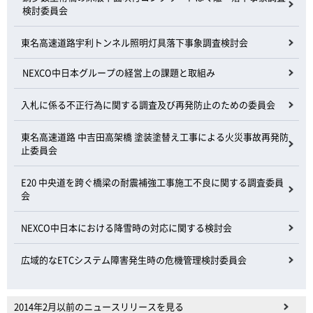
検討委員会
東名高速道路宇利トンネル照明灯具落下事象調査検討会
NEXCO中日本グループの経営上の課題と取組み
入札に係る不正行為に関する調査及び再発防止のための委員会
東名高速道路 中吉田高架橋 塗装塗替え工事による火災事故再発防
止委員会
E20 中央道を跨ぐ橋梁の耐震補強工事施工不良に関する調査委員
会
NEXCO中日本における降雪時の対応に関する検討会
広域的なETCシステム障害発生時の危機管理検討委員会
2014年2月以前のニュースリリースを見る