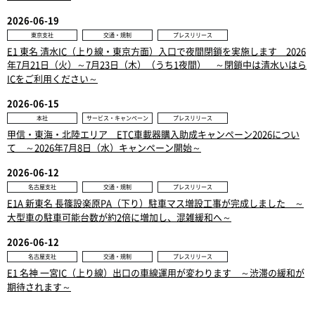
2026-06-19
東京支社
交通・規制
プレスリリース
E1 東名 清水IC（上り線・東京方面）入口で夜間閉鎖を実施します 2026
年7月21日（火）～7月23日（木）（うち1夜間） ～閉鎖中は清水いはら
ICをご利用ください～
2026-06-15
本社
サービス・キャンペーン
プレスリリース
甲信・東海・北陸エリア ETC車載器購入助成キャンペーン2026につい
て ～2026年7月8日（水）キャンペーン開始～
2026-06-12
名古屋支社
交通・規制
プレスリリース
E1A 新東名 長篠設楽原PA（下り）駐車マス増設工事が完成しました ～
大型車の駐車可能台数が約2倍に増加し、混雑緩和へ～
2026-06-12
名古屋支社
交通・規制
プレスリリース
E1 名神 一宮IC（上り線）出口の車線運用が変わります ～渋滞の緩和が
期待されます～