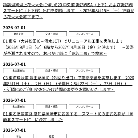
諏訪湖祭湖上花火大会に伴いE20 中央道 諏訪湖SA（上下）および諏訪湖
スマートIC（上下線）出口を閉鎖します ～2026年8月15日（土）15時か
ら花火大会終了まで～
2026-07-01
東京支社
交通・規制
プレスリリース
E1 東名（大井松田IC～清水JCT）でリニューアル工事を実施します
（2026年9月1日（火）6時から2027年4月16日（金）24時まで） ～渋滞
が予測されますので、お出かけ前に「東名工事」で検索～
2026-07-01
名古屋支社
交通・規制
プレスリリース
C3 東海環状道 豊田藤岡IC（外回り出口）で夜間閉鎖を実施します 2026
年8月1日（土）、2日（日）（予備日：8月22日（土）、23日（日））
～近隣ICのご利用やお出かけ時間の変更をお願いいたします～
2026-07-01
名古屋支社
開通・建設
プレスリリース
E1 東名高速道路 愛知県岡崎市に設置する スマートICの正式名称が「岡
崎北スマートIC」に決定しました
2026-07-01
本社
経営