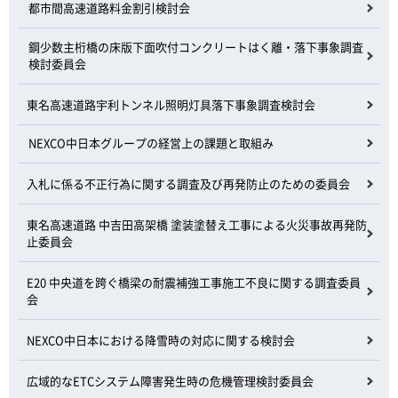
都市間高速道路料金割引検討会
鋼少数主桁橋の床版下面吹付コンクリートはく離・落下事象調査
検討委員会
東名高速道路宇利トンネル照明灯具落下事象調査検討会
NEXCO中日本グループの経営上の課題と取組み
入札に係る不正行為に関する調査及び再発防止のための委員会
東名高速道路 中吉田高架橋 塗装塗替え工事による火災事故再発防
止委員会
E20 中央道を跨ぐ橋梁の耐震補強工事施工不良に関する調査委員
会
NEXCO中日本における降雪時の対応に関する検討会
広域的なETCシステム障害発生時の危機管理検討委員会