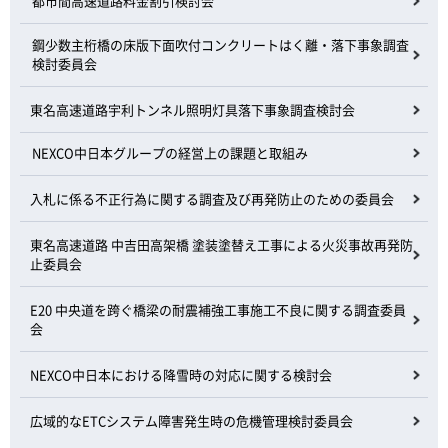
都市間高速道路料金割引検討会
鋼少数主桁橋の床版下面吹付コンクリートはく離・落下事象調査
検討委員会
東名高速道路宇利トンネル照明灯具落下事象調査検討会
NEXCO中日本グループの経営上の課題と取組み
入札に係る不正行為に関する調査及び再発防止のための委員会
東名高速道路 中吉田高架橋 塗装塗替え工事による火災事故再発防
止委員会
E20 中央道を跨ぐ橋梁の耐震補強工事施工不良に関する調査委員
会
NEXCO中日本における降雪時の対応に関する検討会
広域的なETCシステム障害発生時の危機管理検討委員会