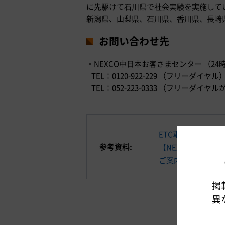
に先駆けて石川県で社会実験を実施してい
新潟県、山梨県、石川県、香川県、長崎
お問い合わせ先
・NEXCO中日本お客さまセンター （24
TEL：0120-922-229 （フリーダイヤル
TEL：052-223-0333 （フリー
ETC車限定「通勤
参考資料:
【NEXCO中日本
ご案内チラシ
掲
異