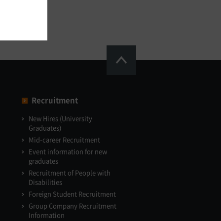
Recruitment
New Hires (University
Graduates)
Mid-career Recruitment
Event information for new
graduates
Recruitment of People with
Disabilities
Foreign Student Recruitment
Group Company Recruitment
Information