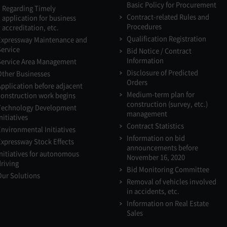
Basic Policy for Procurement
Regarding Timely
Contract-related Rules and
application for business
Procedures
accreditation, etc.
Qualification Registration
Expressway Maintenance and
Service
Bid Notice / Contract
Information
Service Area Management
Disclosure of Predicted
Other Businesses
Orders
Application before adjacent
Medium-term plan for
construction work begins
construction (survey, etc.)
Technology Development
management
nitiatives
Contract Statistics
Environmental Initiatives
Information on bid
Expressway Stock Effects
announcements before
Initiatives for autonomous
November 16, 2020
driving
Bid Monitoring Committee
Our Solutions
Removal of vehicles involved
in accidents, etc.
Information on Real Estate
Sales