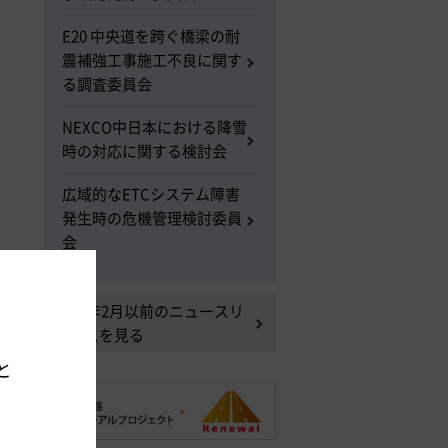
E20 中央道を跨ぐ橋梁の耐
震補強工事施工不良に関す
る調査委員会
NEXCO中日本における降雪
時の対応に関する検討会
広域的なETCシステム障害
発生時の危機管理検討委員
会
2014年2月以前のニュースリ
。
リースを見る
と