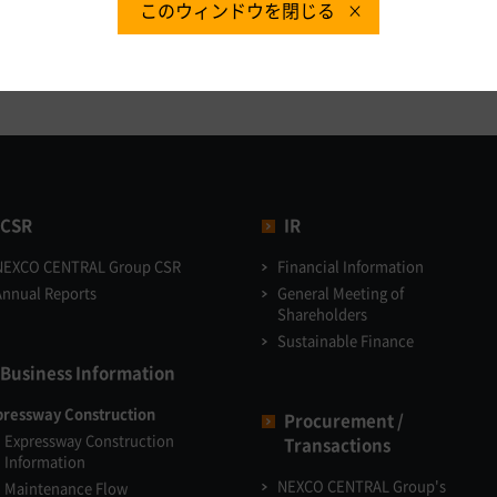
このウィンドウを閉じる
CSR
IR
NEXCO CENTRAL Group CSR
Financial Information
Annual Reports
General Meeting of
Shareholders
Sustainable Finance
Business Information
pressway Construction
Procurement /
Expressway Construction
Transactions
Information
NEXCO CENTRAL Group's
Maintenance Flow