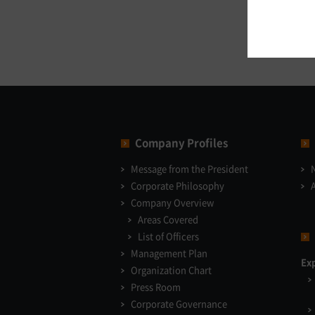
Company Profiles
Message from the President
Corporate Philosophy
Company Overview
Areas Covered
List of Officers
Management Plan
Ex
Organization Chart
Press Room
Corporate Governance