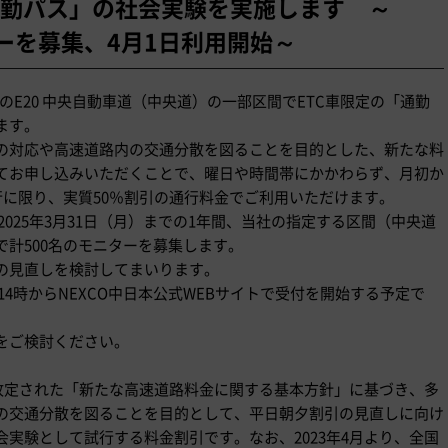
勤パス」の社会実験を実施します ～
ターを募集、4月1日利用開始～
のE20 中央自動車道（中央道）の一部区間でETC車限定の「通勤
ます。
の対応や高速道路内の交通分散を図ることを目的とした、新たな料
てお申し込みいただくことで、曜日や時間帯にかかわらず、月初か
行に限り、実質50％割引の通行料金でご利用いただけます。
ら2025年3月31日（月）までの1年間、当社の指定する区間（中央道
で計500名のモニターを募集します。
の見直しを検討してまいります。
）14時からNEXCO中日本公式WEBサイトで受付を開始する予定で
をご検討ください。
に改定された「新たな高速道路料金に関する基本方針」に基づき、多
の交通分散を図ることを目的として、平日朝夕割引の見直しに向け
実験として試行する料金割引です。なお、2023年4月より、全国