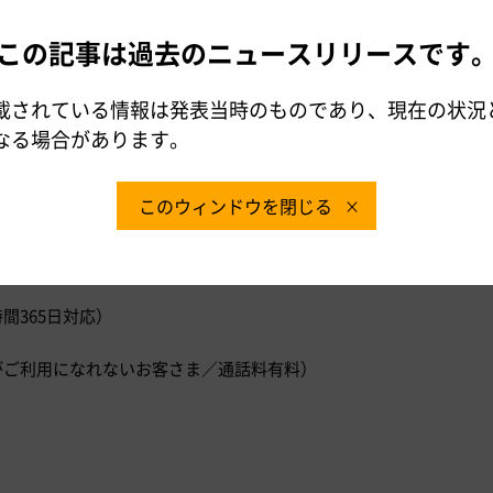
写真3 ササラ電車
を表し値が高い方が路
この記事は過去のニュースリリースです
（出典:札幌市交通局）
ズの重量
載されている情報は発表当時のものであり、現在の状況
なる場合があります。
、今後、「竹製エッジ」の製品化を検討する予定です。
このウィンドウを閉じる
時間365日対応）
）
ダイヤルがご利用になれないお客さま／通話料有料）