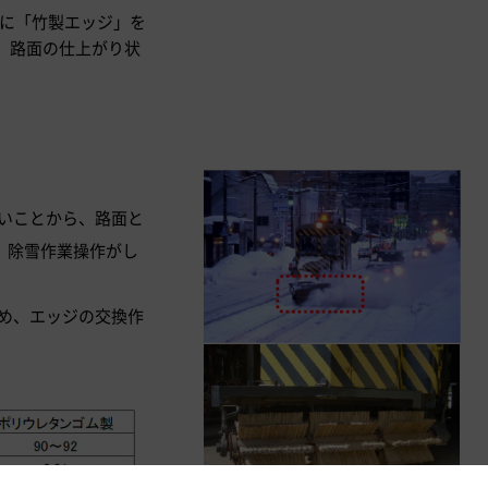
業に「竹製エッジ」を
、路面の仕上がり状
いことから、路面と
、除雪作業操作がし
め、エッジの交換作