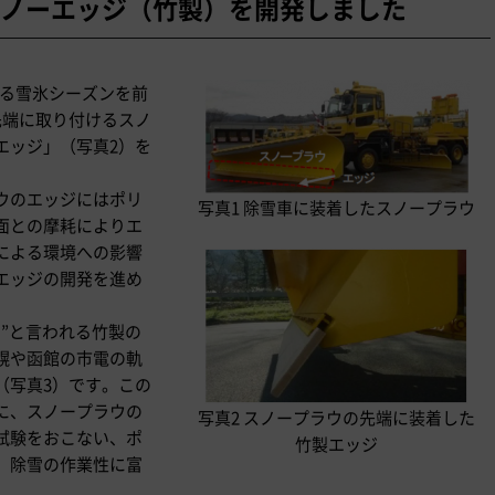
ノーエッジ（竹製）を開発しました
まる雪氷シーズンを前
先端に取り付けるスノ
エッジ」（写真2）を
ウのエッジにはポリ
写真1 除雪車に装着したスノープラウ
面との摩耗によりエ
による環境への影響
エッジの開発を進め
”と言われる竹製の
幌や函館の市電の軌
（写真3）です。この
に、スノープラウの
写真2 スノープラウの先端に装着した
試験をおこない、ポ
竹製エッジ
、除雪の作業性に富