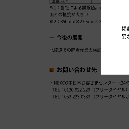
※1：当社による試験値。路面と抵抗値
面との抵抗が大きい
※2：850mm×270mm×30mmのサイ
掲
異
今後の展開
北陸道での除雪作業の検証結果を踏まえ
お問い合わせ先
・NEXCO中日本お客さまセンター （24
TEL：0120-922-229 （フリーダイヤル
TEL：052-223-0333 （フリー