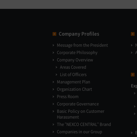
Company Profiles
Message from the President
Corporate Philosophy
Company Overview
Areas Covered
List of Officers
Management Plan
Ex
Organization Chart
Press Room
Corporate Governance
Basic Policy on Customer
Harassment
The "NEXCO CENTRAL" Brand
Companies in our Group