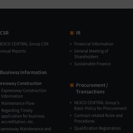
CSR
IR
NEXCO CENTRAL Group CSR
Financial Information
Annual Reports
General Meeting of
Shareholders
Sustainable Finance
Business Information
pressway Construction
Procurement /
Expressway Construction
Transactions
Information
NEXCO CENTRAL Group's
Maintenance Flow
Basic Policy for Procurement
Regarding Timely
Contract-related Rules and
application for business
Procedures
accreditation, etc.
Qualification Registration
Expressway Maintenance and