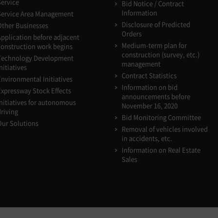
Service
Bid Notice / Contract
Information
Service Area Management
Disclosure of Predicted
Other Businesses
Orders
Application before adjacent
Medium-term plan for
construction work begins
construction (survey, etc.)
Technology Development
management
nitiatives
Contract Statistics
Environmental Initiatives
Information on bid
Expressway Stock Effects
announcements before
Initiatives for autonomous
November 16, 2020
driving
Bid Monitoring Committee
Our Solutions
Removal of vehicles involved
in accidents, etc.
Information on Real Estate
Sales