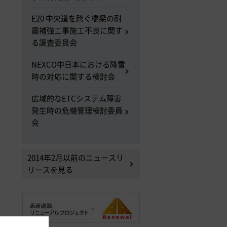
E20 中央道を跨ぐ橋梁の耐
震補強工事施工不良に関す
る調査委員会
NEXCO中日本における降雪
時の対応に関する検討会
広域的なETCシステム障害
発生時の危機管理検討委員
会
2014年2月以前のニュースリ
リースを見る