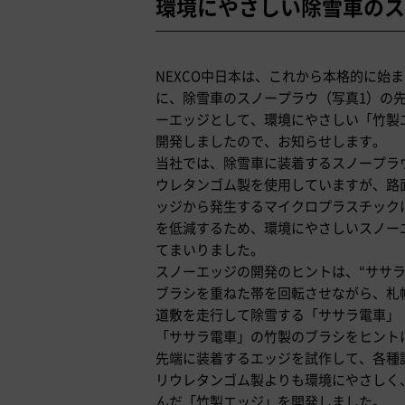
環境にやさしい除雪車のス
NEXCO中日本は、これから本格的に始
に、除雪車のスノープラウ（写真1）の
ーエッジとして、環境にやさしい「竹製
開発しましたので、お知らせします。
当社では、除雪車に装着するスノープラ
ウレタンゴム製を使用していますが、路
ッジから発生するマイクロプラスチック
を低減するため、環境にやさしいスノー
てまいりました。
スノーエッジの開発のヒントは、“ササラ
ブラシを重ねた帯を回転させながら、札
道敷を走行して除雪する「ササラ電車」
「ササラ電車」の竹製のブラシをヒント
先端に装着するエッジを試作して、各種
リウレタンゴム製よりも環境にやさしく
んだ「竹製エッジ」を開発しました。