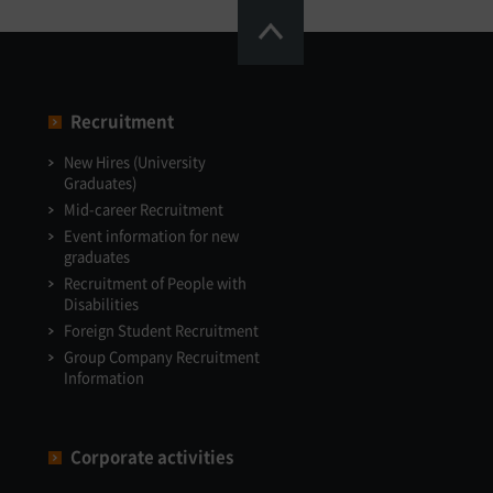
Recruitment
New Hires (University
Graduates)
Mid-career Recruitment
Event information for new
graduates
Recruitment of People with
Disabilities
Foreign Student Recruitment
Group Company Recruitment
Information
Corporate activities