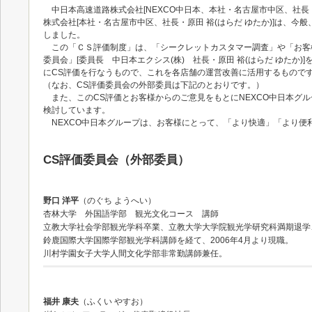
中日本高速道路株式会社[NEXCO中日本、本社・名古屋市中区、社長
株式会社[本社・名古屋市中区、社長・原田 裕(はらだ ゆたか)]は、
しました。
この「ＣＳ評価制度」は、「シークレットカスタマー調査」や「お客
委員会」[委員長 中日本エクシス(株) 社長・原田 裕(はらだ ゆた
にCS評価を行なうもので、これを各店舗の運営改善に活用するもので
（なお、CS評価委員会の外部委員は下記のとおりです。）
また、このCS評価とお客様からのご意見をもとにNEXCO中日本グ
検討しています。
NEXCO中日本グループは、お客様にとって、「より快適」「より
CS評価委員会（外部委員）
野口 洋平
（のぐち ようへい）
杏林大学 外国語学部 観光文化コース 講師
立教大学社会学部観光学科卒業、立教大学大学院観光学研究科満期退学
鈴鹿国際大学国際学部観光学科講師を経て、2006年4月より現職。
川村学園女子大学人間文化学部非常勤講師兼任。
福井 康夫
（ふくい やすお）