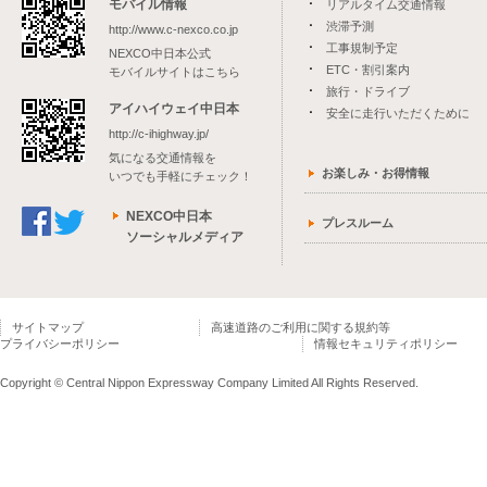
モバイル情報
リアルタイム交通情報
渋滞予測
http://www.c-nexco.co.jp
工事規制予定
NEXCO中日本公式
ETC・割引案内
モバイルサイトはこちら
旅行・ドライブ
アイハイウェイ中日本
安全に走行いただくために
http://c-ihighway.jp/
気になる交通情報を
お楽しみ・お得情報
いつでも手軽にチェック！
NEXCO中日本
プレスルーム
ソーシャルメディア
サイトマップ
高速道路のご利用に関する規約等
プライバシーポリシー
情報セキュリティポリシー
Copyright © Central Nippon Expressway Company Limited All Rights Reserved.