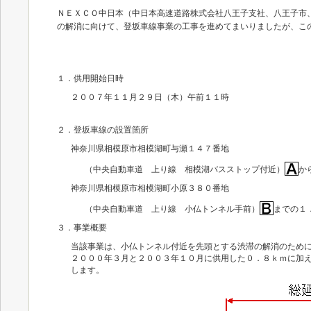
ＮＥＸＣＯ中日本（中日本高速道路株式会社八王子支社、八王子市
の解消に向けて、登坂車線事業の工事を進めてまいりましたが、こ
１．供用開始日時
２００７年１１月２９日（木）午前１１時
２．登坂車線の設置箇所
神奈川県相模原市相模湖町与瀬１４７番地
（中央自動車道 上り線 相模湖バスストップ付近）
か
神奈川県相模原市相模湖町小原３８０番地
（中央自動車道 上り線 小仏トンネル手前）
までの１
３．事業概要
当該事業は、小仏トンネル付近を先頭とする渋滞の解消のため
２０００年３月と２００３年１０月に供用した０．８ｋｍに加
します。