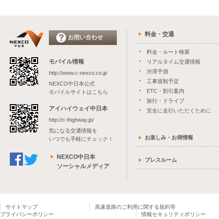
料金・交通
料金・ルート検索
モバイル情報
リアルタイム交通情報
渋滞予測
http://www.c-nexco.co.jp
工事規制予定
NEXCO中日本公式
ETC・割引案内
モバイルサイトはこちら
旅行・ドライブ
アイハイウェイ中日本
安全に走行いただくために
http://c-ihighway.jp/
気になる交通情報を
お楽しみ・お得情報
いつでも手軽にチェック！
NEXCO中日本
プレスルーム
ソーシャルメディア
サイトマップ
高速道路のご利用に関する規約等
プライバシーポリシー
情報セキュリティポリシー