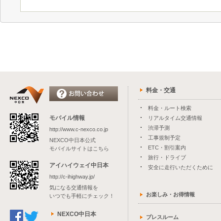
料金・交通
料金・ルート検索
モバイル情報
リアルタイム交通情報
渋滞予測
http://www.c-nexco.co.jp
工事規制予定
NEXCO中日本公式
ETC・割引案内
モバイルサイトはこちら
旅行・ドライブ
アイハイウェイ中日本
安全に走行いただくために
http://c-ihighway.jp/
気になる交通情報を
お楽しみ・お得情報
いつでも手軽にチェック！
NEXCO中日本
プレスルーム