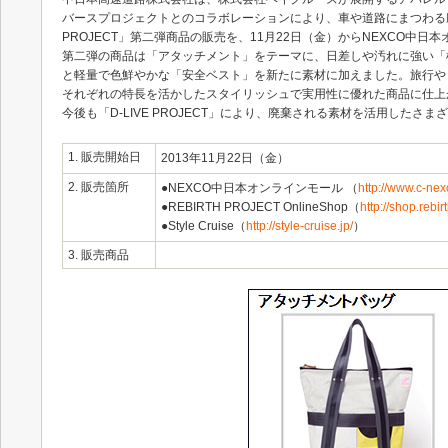
バースプロジェクトとのコラボレーションにより、車や道路にまつわる廃
PROJECT」第二弾商品の販売を、11月22日（金）からNEXCO中
第二弾の商品は「アタッチメント」をテーマに、日差しや汚れに強い「
と軽量で色鮮やかな「安全ベスト」を新たに素材に加えました。旅行や
それぞれの特長を活かしたスタイリッシュで実用性に優れた商品に仕上
今後も「D-LIVE PROJECT」により、廃棄される素材を活用したさ
1. 販売開始日
2013年11月22日（金）
2. 販売箇所
●NEXCO中日本オンラインモール （
http://www.c-nex
●REBIRTH PROJECT OnlineShop（
http://shop.rebirt
●Style Cruise（
http://style-cruise.jp/
）
3. 販売商品