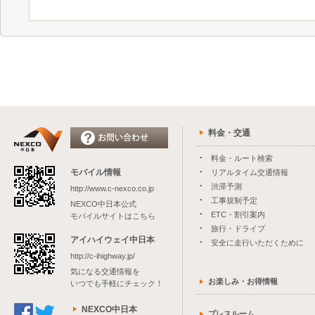
料金・交通
料金・ルート検索
モバイル情報
リアルタイム交通情報
渋滞予測
http://www.c-nexco.co.jp
工事規制予定
NEXCO中日本公式
ETC・割引案内
モバイルサイトはこちら
旅行・ドライブ
アイハイウェイ中日本
安全に走行いただくために
http://c-ihighway.jp/
気になる交通情報を
お楽しみ・お得情報
いつでも手軽にチェック！
NEXCO中日本
プレスルーム