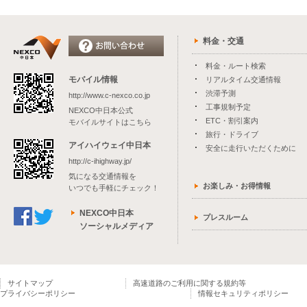
料金・交通
料金・ルート検索
モバイル情報
リアルタイム交通情報
渋滞予測
http://www.c-nexco.co.jp
工事規制予定
NEXCO中日本公式
ETC・割引案内
モバイルサイトはこちら
旅行・ドライブ
アイハイウェイ中日本
安全に走行いただくために
http://c-ihighway.jp/
気になる交通情報を
お楽しみ・お得情報
いつでも手軽にチェック！
NEXCO中日本
プレスルーム
ソーシャルメディア
サイトマップ
高速道路のご利用に関する規約等
プライバシーポリシー
情報セキュリティポリシー