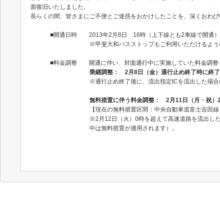
面復旧いたしました。
長らくの間、皆さまにご不便とご迷惑をおかけしたことを、深くおわび
■開通日時 2013年2月8日 16時（上下線とも2車線で開通）
※甲斐大和バスストップもご利用いただけるよう
■料金調整 開通に伴い、対面通行中に実施していた料金調整
乗継調整： 2月8日（金）通行止め終了時に終了
※通行止め終了後に、流出指定ICを流出した場
無料措置に伴う料金調整： 2月11日（月・祝）
【現在の無料措置区間：中央自動車道富士吉田線（
※2月12日（火）0時を超えて高速道路を流出し
中は無料措置が適用されます）。