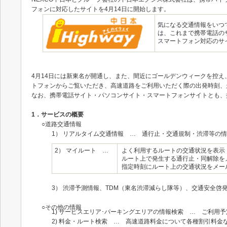
フォンに対応したサイトを4月14日に開始します。
気になる交通情報をいつ
は、これまで携帯電話の
スマートフォン対応のサ
4月14日には新東名が開通し、また、間近にゴールデンウィークを控
トフォンからご覧いただき、高速道路をご利用いただく際の出発時刻、
なお、携帯電話サイト・パソコンサイト・スマートフォンサイトとも、
1．サービスの概要
○道路交通情報
1） リアルタイム交通情報 … 通行止・交通規制・渋滞等の
2） マイルート …
よく利用するルートの交通状況を表示
ルート上で発生する通行止・同解除を
指定時刻にルート上の交通状況をメー
3） 渋滞予測情報、TDM（東名渋滞減らし隊等）、交通安全啓
○その他の情報
1) サービスエリア･パーキングエリアの情報検索 … ご利用
2) 料金・ルート検索 … 高速道路料金について各種割引料金