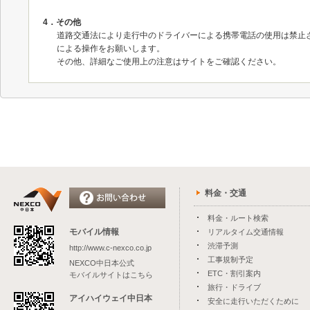
4．その他
道路交通法により走行中のドライバーによる携帯電話の使用は禁止
による操作をお願いします。
その他、詳細なご使用上の注意はサイトをご確認ください。
料金・交通
料金・ルート検索
モバイル情報
リアルタイム交通情報
渋滞予測
http://www.c-nexco.co.jp
工事規制予定
NEXCO中日本公式
ETC・割引案内
モバイルサイトはこちら
旅行・ドライブ
アイハイウェイ中日本
安全に走行いただくために