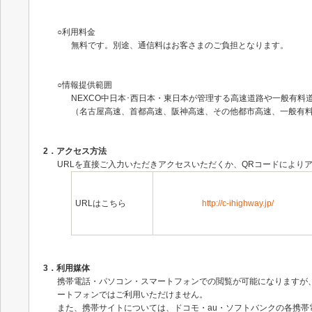
○利用料金
無料です。別途、通信料はお客さまのご負担となります。
○情報提供範囲
NEXCO中日本･西日本・東日本が管理する高速道路や一般有料
（名古屋高速、首都高速、阪神高速、その他都市高速、一般有
2．アクセス方法
URLを直接ご入力いただきアクセスいただくか、QRコードにより
URLはこちら
http://c-ihighway.jp/
QR
3．利用媒体
携帯電話・パソコン・スマートフォンでの閲覧が可能になりますが
ートフォンではご利用いただけません。
また、携帯サイトについては、ドコモ・au・ソフトバンクの各携帯