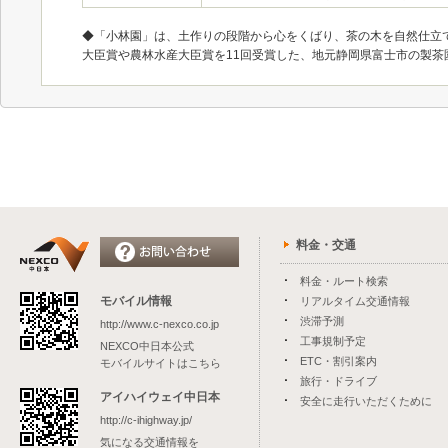
◆「小林園」は、土作りの段階から心をくばり、茶の木を自然仕立
大臣賞や農林水産大臣賞を11回受賞した、地元静岡県富士市の製茶
料金・交通
料金・ルート検索
モバイル情報
リアルタイム交通情報
渋滞予測
http://www.c-nexco.co.jp
工事規制予定
NEXCO中日本公式
ETC・割引案内
モバイルサイトはこちら
旅行・ドライブ
アイハイウェイ中日本
安全に走行いただくために
http://c-ihighway.jp/
気になる交通情報を