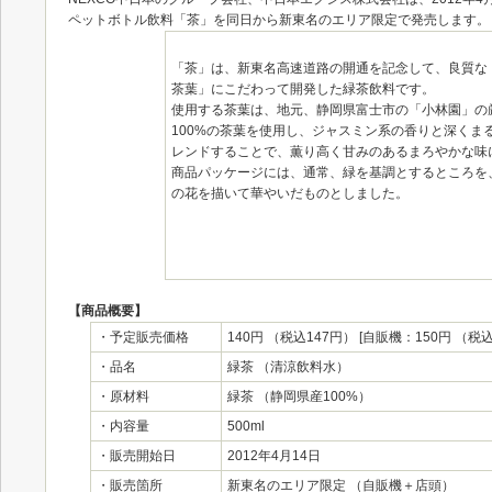
ペットボトル飲料「茶」を同日から新東名のエリア限定で発売します。
「茶」は、新東名高速道路の開通を記念して、良質な「
茶葉」にこだわって開発した緑茶飲料です。
使用する茶葉は、地元、静岡県富士市の「小林園」の
100%の茶葉を使用し、ジャスミン系の香りと深くま
レンドすることで、薫り高く甘みのあるまろやかな味
商品パッケージには、通常、緑を基調とするところを
の花を描いて華やいだものとしました。
【商品概要】
・予定販売価格
140円 （税込147円） [自販機：150円 （税込
・品名
緑茶 （清涼飲料水）
・原材料
緑茶 （静岡県産100%）
・内容量
500ml
・販売開始日
2012年4月14日
・販売箇所
新東名のエリア限定 （自販機＋店頭）